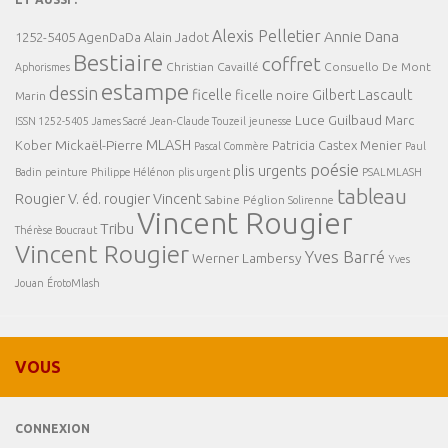
Alexis Pelletier
Annie Dana
1252-5405
AgenDaDa
Alain Jadot
Bestiaire
coffret
Christian Cavaillé
Consuello De Mont
Aphorismes
estampe
dessin
ficelle
Gilbert Lascault
ficelle noire
Marin
Luce Guilbaud
Marc
ISSN 1252-5405
James Sacré
Jean-Claude Touzeil
jeunesse
MLASH
Mickaël-Pierre
Kober
Patricia Castex Menier
Pascal Commère
Paul
poésie
plis urgents
Badin
peinture
Philippe Hélénon
plis urgent
PSALMLASH
tableau
Rougier V. éd.
rougier Vincent
Sabine Péglion
Solirenne
Vincent Rougier
Tribu
Thérèse Boucraut
Vincent Rougier
Yves Barré
Werner Lambersy
Yves
Jouan
ÉrotoMlash
VOUS
CONNEXION