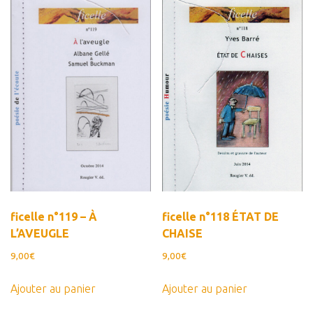
au
Estampes
plus
Livres d’artiste
ancien
Ficelle noire
Auteurs
Beaux-Arts
Peintures
Dessins
Les froissés, les plissés
Installations
ficelle n°119 – À
ficelle n°118 ÉTAT DE
L’actualité
L’AVEUGLE
CHAISE
9,00
€
9,00
€
CV
Mon Compte
Ajouter au panier
Ajouter au panier
Déconnexion