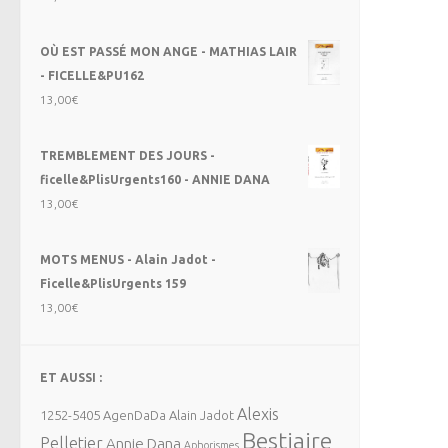
OÙ EST PASSÉ MON ANGE - MATHIAS LAIR
- FICELLE&PU162
13,00
€
TREMBLEMENT DES JOURS -
ficelle&PlisUrgents160 - ANNIE DANA
13,00
€
MOTS MENUS - Alain Jadot -
Ficelle&PlisUrgents 159
13,00
€
ET AUSSI :
Alexis
1252-5405
AgenDaDa
Alain Jadot
Bestiaire
Pelletier
Annie Dana
Aphorismes