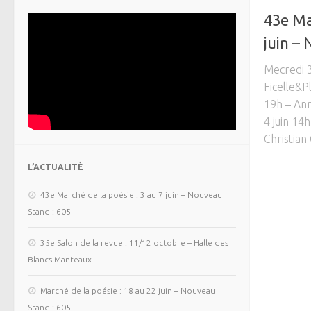
43e Ma
juin –
Mecredi 3
Ficelle&P
19h – Ann
4 juin 14
Christian 
L’ACTUALITÉ
43e Marché de la poésie : 3 au 7 juin – Nouveau
Stand : 605
35e Salon de la revue : 11/12 octobre – Halle des
Blancs-Manteaux
Marché de la poésie : 18 au 22 juin – Nouveau
Stand : 605