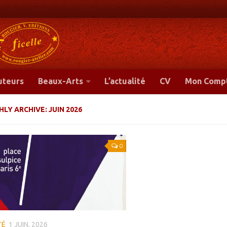
-
uteurs
Beaux-Arts
L’actualité
CV
Mon Comp
LY ARCHIVE:
JUIN 2026
0
TÉ
1 JUIN, 2026