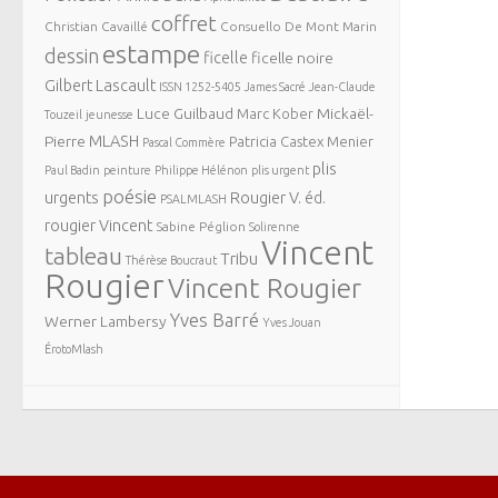
coffret
Christian Cavaillé
Consuello De Mont Marin
estampe
dessin
ficelle
ficelle noire
Gilbert Lascault
ISSN 1252-5405
James Sacré
Jean-Claude
Luce Guilbaud
Mickaël-
Marc Kober
Touzeil
jeunesse
MLASH
Pierre
Patricia Castex Menier
Pascal Commère
plis
Paul Badin
peinture
Philippe Hélénon
plis urgent
poésie
urgents
Rougier V. éd.
PSALMLASH
rougier Vincent
Sabine Péglion
Solirenne
Vincent
tableau
Tribu
Thérèse Boucraut
Rougier
Vincent Rougier
Yves Barré
Werner Lambersy
Yves Jouan
ÉrotoMlash