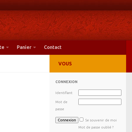
te
Panier
Contact
VOUS
CONNEXION
Identifiant
Mot de
passe
Se souvenir de moi
Mot de passe oublié ?