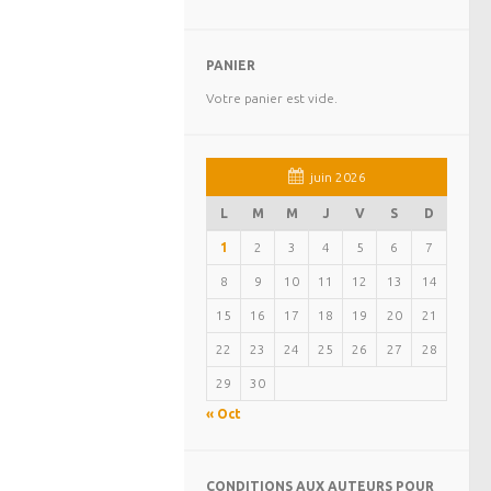
PANIER
Votre panier est vide.
juin 2026
L
M
M
J
V
S
D
1
2
3
4
5
6
7
8
9
10
11
12
13
14
15
16
17
18
19
20
21
22
23
24
25
26
27
28
29
30
« Oct
CONDITIONS AUX AUTEURS POUR