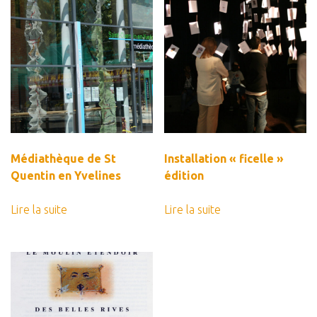
Médiathèque de St
Installation « ficelle »
Quentin en Yvelines
édition
Lire la suite
Lire la suite