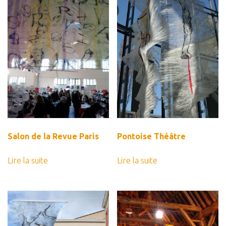
au
Estampes
plus
Livres d’artiste
ancien
Ficelle noire
Auteurs
Beaux-Arts
Peintures
Dessins
Les froissés, les plissés
Salon de la Revue Paris
Pontoise Théâtre
Installations
Lire la suite
Lire la suite
L’actualité
CV
Mon Compte
Déconnexion