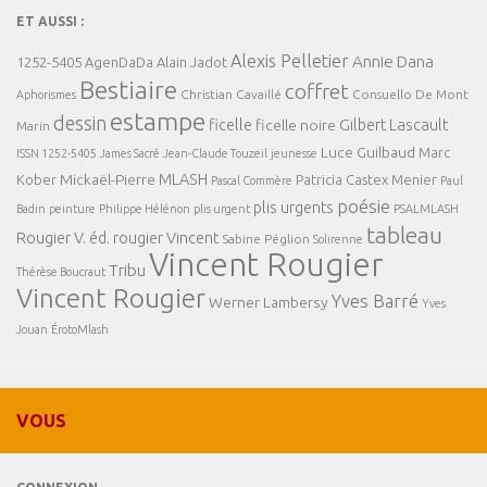
ET AUSSI :
Alexis Pelletier
Annie Dana
1252-5405
AgenDaDa
Alain Jadot
Bestiaire
coffret
Christian Cavaillé
Consuello De Mont
Aphorismes
estampe
dessin
ficelle
Gilbert Lascault
ficelle noire
Marin
Luce Guilbaud
Marc
ISSN 1252-5405
James Sacré
Jean-Claude Touzeil
jeunesse
MLASH
Mickaël-Pierre
Kober
Patricia Castex Menier
Pascal Commère
Paul
poésie
plis urgents
Badin
peinture
Philippe Hélénon
plis urgent
PSALMLASH
tableau
Rougier V. éd.
rougier Vincent
Sabine Péglion
Solirenne
Vincent Rougier
Tribu
Thérèse Boucraut
Vincent Rougier
Yves Barré
Werner Lambersy
Yves
Jouan
ÉrotoMlash
VOUS