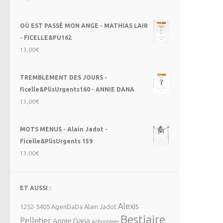
OÙ EST PASSÉ MON ANGE - MATHIAS LAIR
- FICELLE&PU162
13,00
€
TREMBLEMENT DES JOURS -
ficelle&PlisUrgents160 - ANNIE DANA
13,00
€
MOTS MENUS - Alain Jadot -
Ficelle&PlisUrgents 159
13,00
€
ET AUSSI :
Alexis
1252-5405
AgenDaDa
Alain Jadot
Bestiaire
Pelletier
Annie Dana
Aphorismes