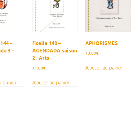
ancien
°144 –
ficelle 140 –
APHORISMES
da 3 –
AGENDADA saison
13,00
€
2 : Arts
Ajouter au panier
11,00
€
u panier
Ajouter au panier