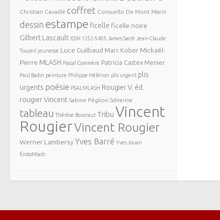
coffret
Christian Cavaillé
Consuello De Mont Marin
estampe
dessin
ficelle
ficelle noire
Gilbert Lascault
ISSN 1252-5405
James Sacré
Jean-Claude
Luce Guilbaud
Mickaël-
Marc Kober
Touzeil
jeunesse
MLASH
Pierre
Patricia Castex Menier
Pascal Commère
plis
Paul Badin
peinture
Philippe Hélénon
plis urgent
poésie
urgents
Rougier V. éd.
PSALMLASH
rougier Vincent
Sabine Péglion
Solirenne
Vincent
tableau
Tribu
Thérèse Boucraut
Rougier
Vincent Rougier
Yves Barré
Werner Lambersy
Yves Jouan
ÉrotoMlash