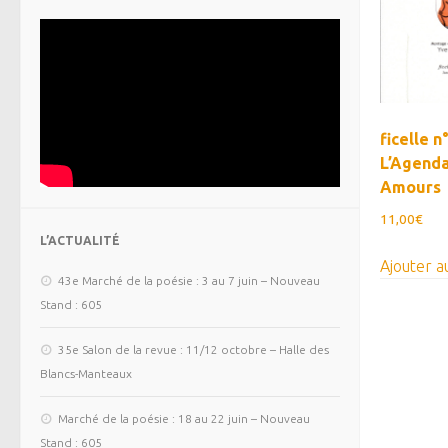
ficelle n
L’Agenda
Amours
11,00
€
L’ACTUALITÉ
Ajouter a
43e Marché de la poésie : 3 au 7 juin – Nouveau
Stand : 605
35e Salon de la revue : 11/12 octobre – Halle des
Blancs-Manteaux
Marché de la poésie : 18 au 22 juin – Nouveau
Stand : 605