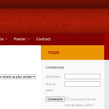
te
Panier
Contact
VOUS
CONNEXION
Identifiant
Mot de
passe
Se souvenir de moi
Mot de passe oublié ?