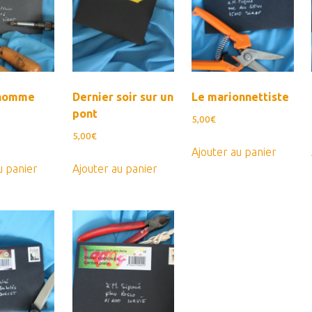
ancien
 homme
Dernier soir sur un
Le marionnettiste
pont
5,00
€
5,00
€
Ajouter au panier
u panier
Ajouter au panier