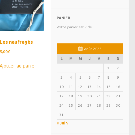
PANIER
Votre panier est vide.
Les naufragés
août 2026
5,00
€
L
M
M
J
V
S
D
Ajouter au panier
1
2
3
4
5
6
7
8
9
10
11
12
13
14
15
16
17
18
19
20
21
22
23
24
25
26
27
28
29
30
31
« Juin