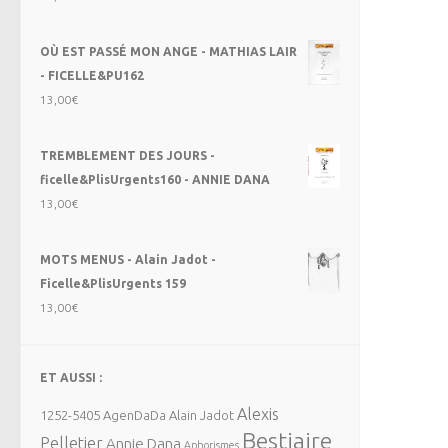
OÙ EST PASSÉ MON ANGE - MATHIAS LAIR
- FICELLE&PU162
13,00
€
TREMBLEMENT DES JOURS -
ficelle&PlisUrgents160 - ANNIE DANA
13,00
€
MOTS MENUS - Alain Jadot -
Ficelle&PlisUrgents 159
13,00
€
ET AUSSI :
Alexis
1252-5405
AgenDaDa
Alain Jadot
Bestiaire
Pelletier
Annie Dana
Aphorismes