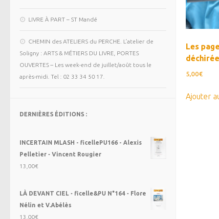
LIVRE À PART – ST Mandé
CHEMIN des ATELIERS du PERCHE. L’atelier de
Les pag
Soligny : ARTS & MÉTIERS DU LIVRE, PORTES
déchiré
OUVERTES – Les week-end de juillet/août tous le
5,00
€
après-midi. Tel : 02 33 34 50 17.
Ajouter a
DERNIÈRES ÉDITIONS :
INCERTAIN MLASH - ficellePU166 - Alexis
Pelletier - Vincent Rougier
13,00
€
LÀ DEVANT CIEL - ficelle&PU N°164 - Flore
Nélin et V.Abélès
13,00
€