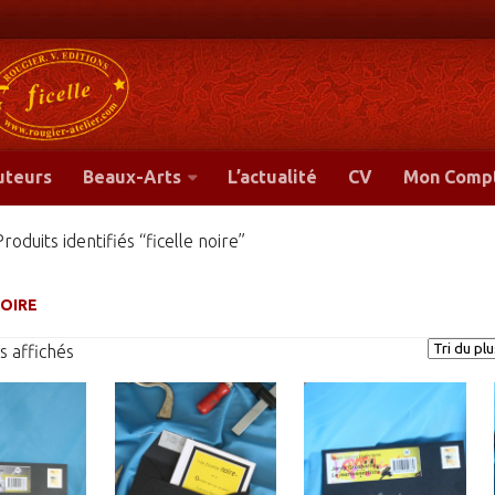
-
uteurs
Beaux-Arts
L’actualité
CV
Mon Comp
roduits identifiés “ficelle noire”
NOIRE
Trié
s affichés
du
plus
récent
au
plus