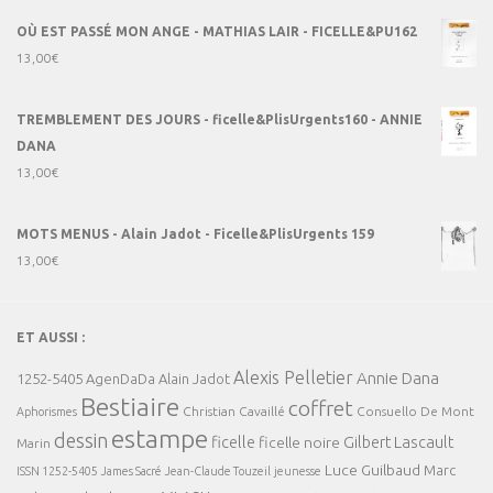
OÙ EST PASSÉ MON ANGE - MATHIAS LAIR - FICELLE&PU162
13,00
€
TREMBLEMENT DES JOURS - ficelle&PlisUrgents160 - ANNIE
DANA
13,00
€
MOTS MENUS - Alain Jadot - Ficelle&PlisUrgents 159
13,00
€
ET AUSSI :
Alexis Pelletier
Annie Dana
1252-5405
AgenDaDa
Alain Jadot
Bestiaire
coffret
Christian Cavaillé
Consuello De Mont
Aphorismes
estampe
dessin
ficelle
Gilbert Lascault
ficelle noire
Marin
Luce Guilbaud
Marc
ISSN 1252-5405
James Sacré
Jean-Claude Touzeil
jeunesse