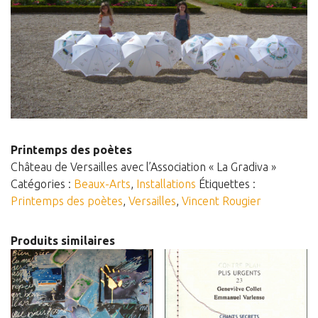
Estampes
Livres d’artiste
Ficelle noire
Auteurs
Beaux-Arts
Peintures
Printemps des poètes
Dessins
Château de Versailles avec l’Association « La Gradiva »
Catégories :
Beaux-Arts
,
Installations
Étiquettes :
Les froissés, les plissés
Printemps des poètes
,
Versailles
,
Vincent Rougier
Installations
L’actualité
Produits similaires
CV
Mon Compte
Déconnexion