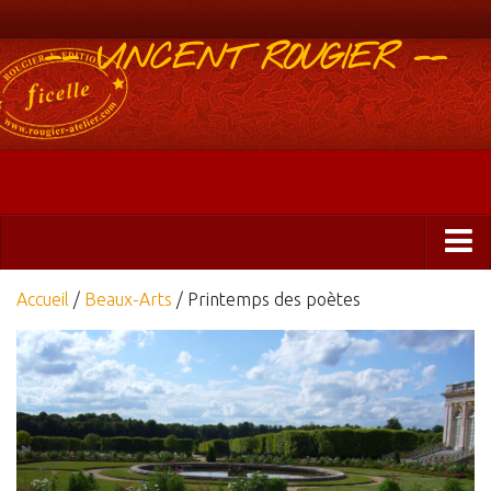
-- VINCENT ROUGIER --
Boutique
Accueil
/
Beaux-Arts
/ Printemps des poètes
Abonnements 2025
Éditions
ficelle&PlisUrgents
Plis urgents
Ficelle Partagée