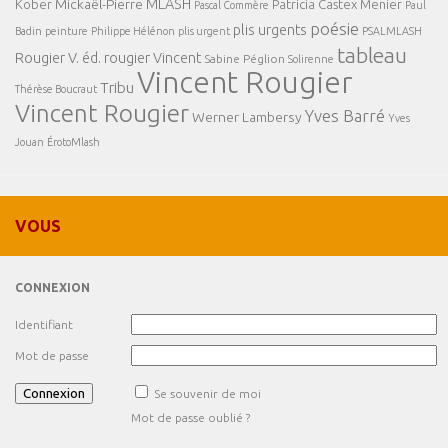
MLASH
Mickaël-Pierre
Kober
Patricia Castex Menier
Pascal Commère
Paul
poésie
plis urgents
Badin
peinture
Philippe Hélénon
plis urgent
PSALMLASH
tableau
Rougier V. éd.
rougier Vincent
Sabine Péglion
Solirenne
Vincent Rougier
Tribu
Thérèse Boucraut
Vincent Rougier
Yves Barré
Werner Lambersy
Yves
Jouan
ÉrotoMlash
VOUS
CONNEXION
Identifiant
Mot de passe
Se souvenir de moi
Mot de passe oublié ?