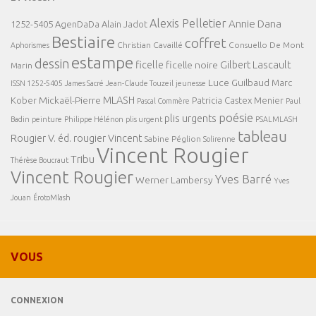
Alexis Pelletier
Annie Dana
1252-5405
AgenDaDa
Alain Jadot
Bestiaire
coffret
Christian Cavaillé
Consuello De Mont
Aphorismes
estampe
dessin
ficelle
Gilbert Lascault
ficelle noire
Marin
Luce Guilbaud
Marc
ISSN 1252-5405
James Sacré
Jean-Claude Touzeil
jeunesse
MLASH
Mickaël-Pierre
Kober
Patricia Castex Menier
Pascal Commère
Paul
poésie
plis urgents
Badin
peinture
Philippe Hélénon
plis urgent
PSALMLASH
tableau
Rougier V. éd.
rougier Vincent
Sabine Péglion
Solirenne
Vincent Rougier
Tribu
Thérèse Boucraut
Vincent Rougier
Yves Barré
Werner Lambersy
Yves
Jouan
ÉrotoMlash
VOUS
CONNEXION