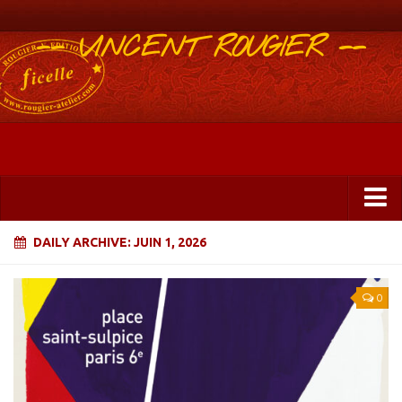
-- VINCENT ROUGIER --
Boutique
DAILY ARCHIVE:
JUIN 1, 2026
Abonnements 2025
0
Éditions
ficelle&PlisUrgents
Plis urgents
Ficelle Partagée