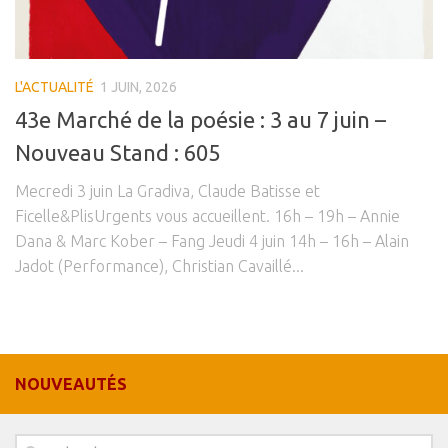
Estampes
Livres d’artiste
L'ACTUALITÉ
1 JUIN, 2026
Ficelle noire
43e Marché de la poésie : 3 au 7 juin –
Auteurs
Nouveau Stand : 605
Beaux-Arts
Mecredi 3 juin La Gradiva, Claude Batisse et
Peintures
Ficelle&PlisUrgents vous accueillent. 16h – 19h – Annie
Dessins
Dana & Marc Kober – Fang Jeudi 4 juin 14h – 16h – Alain
Les froissés, les plissés
Jadot (Performance), Christian Cavaillé...
Installations
L’actualité
CV
NOUVEAUTÉS
Mon Compte
Déconnexion