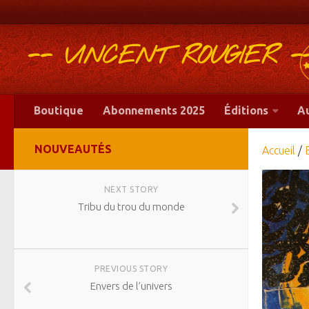
-- VINCENT ROUGIER -
Boutique
Abonnements 2025
Éditions
A
NOUVEAUTÉS
Accueil
/
NEXT STORY
Tribu du trou du monde
PREVIOUS STORY
Envers de l’univers