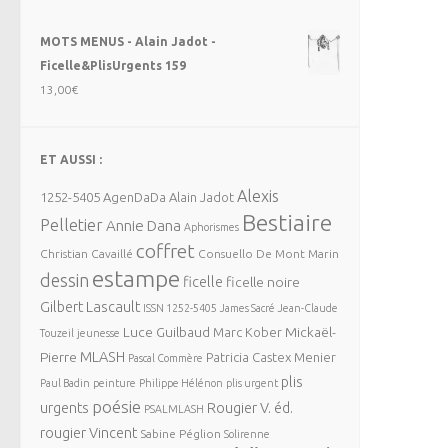
MOTS MENUS - Alain Jadot -
Ficelle&PlisUrgents 159
13,00
€
ET AUSSI :
Alexis
1252-5405
AgenDaDa
Alain Jadot
Bestiaire
Pelletier
Annie Dana
Aphorismes
coffret
Christian Cavaillé
Consuello De Mont Marin
estampe
dessin
ficelle
ficelle noire
Gilbert Lascault
ISSN 1252-5405
James Sacré
Jean-Claude
Luce Guilbaud
Mickaël-
Marc Kober
Touzeil
jeunesse
MLASH
Pierre
Patricia Castex Menier
Pascal Commère
plis
Paul Badin
peinture
Philippe Hélénon
plis urgent
poésie
urgents
Rougier V. éd.
PSALMLASH
rougier Vincent
Sabine Péglion
Solirenne