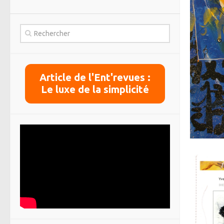
Article de l'Ent'revues :
Le luxe de la simplicité