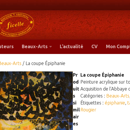
-
uteurs
Beaux-Arts
L’actualité
CV
Mon Comp
Beaux-Arts
/ La coupe Épiphanie
Pr
La coupe Épiphanie
od
Peinture acrylique sur t
uit
Acquisition de l’Abbaye 
s
Catégories :
Beaux-Arts
si
Étiquettes :
épiphanie
,
t
mil
Rougier
air
es