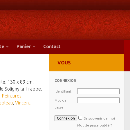
te
Panier
Contact
VOUS
CONNEXION
oile, 130 x 89 cm.
de Soligny la Trappe.
Identifiant
,
Peintures
Mot de
ableau
,
Vincent
passe
Se souvenir de moi
Mot de passe oublié ?