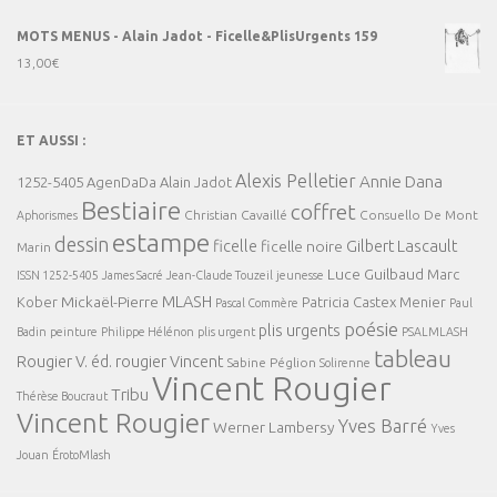
MOTS MENUS - Alain Jadot - Ficelle&PlisUrgents 159
13,00
€
ET AUSSI :
Alexis Pelletier
Annie Dana
1252-5405
AgenDaDa
Alain Jadot
Bestiaire
coffret
Christian Cavaillé
Consuello De Mont
Aphorismes
estampe
dessin
ficelle
Gilbert Lascault
ficelle noire
Marin
Luce Guilbaud
Marc
ISSN 1252-5405
James Sacré
Jean-Claude Touzeil
jeunesse
MLASH
Mickaël-Pierre
Kober
Patricia Castex Menier
Pascal Commère
Paul
poésie
plis urgents
Badin
peinture
Philippe Hélénon
plis urgent
PSALMLASH
tableau
Rougier V. éd.
rougier Vincent
Sabine Péglion
Solirenne
Vincent Rougier
Tribu
Thérèse Boucraut
Vincent Rougier
Yves Barré
Werner Lambersy
Yves
Jouan
ÉrotoMlash