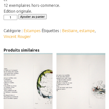
12 exemplaires hors-commerce.
Edition originale.
quantité
Ajouter au panier
de
Le
Catégorie :
Estampes
Étiquettes :
Bestiaire
,
estampe
,
Bestiaire
Vincent Rougier
complet
Produits similaires