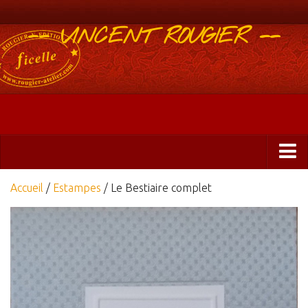
-- VINCENT ROUGIER --
Boutique
Accueil
/
Estampes
/ Le Bestiaire complet
Abonnements 2025
Éditions
ficelle&PlisUrgents
Plis urgents
Ficelle Partagée