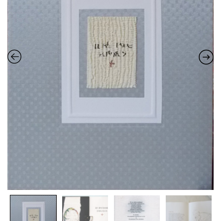
Estampes
Livres d’artiste
Ficelle noire
Auteurs
Beaux-Arts
Peintures
Dessins
Les froissés, les plissés
Installations
L’actualité
CV
Mon Compte
Déconnexion