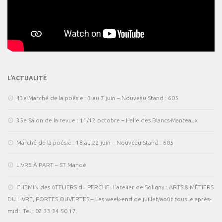
L’ACTUALITÉ
43e Marché de la poésie : 3 au 7 juin – Nouveau Stand : 605
35e Salon de la revue : 11/12 octobre – Halle des Blancs-Manteaux
Marché de la poésie : 18 au 22 juin – Nouveau Stand : 605
LIVRE À PART – ST Mandé
CHEMIN des ATELIERS du PERCHE. L’atelier de Soligny : ARTS & MÉTIERS
DU LIVRE, PORTES OUVERTES – Les week-end de juillet/août tous le après-
midi. Tel : 02 33 34 50 17.