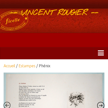
-- VINCENT ROUGIER --
Boutique
Accueil
/
Estampes
/ Phénix
Abonnements 2025
Éditions
ficelle&PlisUrgents
Plis urgents
Ficelle Partagée