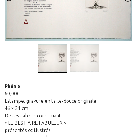
Estampes
Livres d’artiste
Ficelle noire
Auteurs
Beaux-Arts
Peintures
Dessins
Les froissés, les plissés
Phénix
Installations
60,00
€
Estampe, gravure en taille-douce originale
L’actualité
46 x 31 cm
CV
De ces cahiers constituant
« LE BESTIAIRE FABULEUX »
Mon Compte
présentés et illustrés
Déconnexion