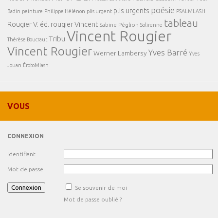
poésie
plis urgents
Badin
peinture
Philippe Hélénon
plis urgent
PSALMLASH
tableau
Rougier V. éd.
rougier Vincent
Sabine Péglion
Solirenne
Vincent Rougier
Tribu
Thérèse Boucraut
Vincent Rougier
Yves Barré
Werner Lambersy
Yves
Jouan
ÉrotoMlash
VOUS
CONNEXION
Identifiant
Mot de passe
Se souvenir de moi
Mot de passe oublié ?