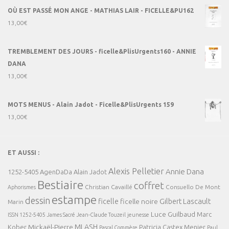
OÙ EST PASSÉ MON ANGE - MATHIAS LAIR - FICELLE&PU162
13,00
€
TREMBLEMENT DES JOURS - ficelle&PlisUrgents160 - ANNIE
DANA
13,00
€
MOTS MENUS - Alain Jadot - Ficelle&PlisUrgents 159
13,00
€
ET AUSSI :
Alexis Pelletier
Annie Dana
1252-5405
AgenDaDa
Alain Jadot
Bestiaire
coffret
Christian Cavaillé
Consuello De Mont
Aphorismes
estampe
dessin
ficelle
Gilbert Lascault
ficelle noire
Marin
Luce Guilbaud
Marc
ISSN 1252-5405
James Sacré
Jean-Claude Touzeil
jeunesse
MLASH
Mickaël-Pierre
Kober
Patricia Castex Menier
Pascal Commère
Paul