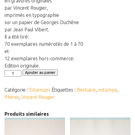
en gravures originales
par Vincent Rougier,
Panier
imprimés en typographie
Panier
sur un papier de Georges Duchêne
Contact
par Jean Paul Vibert.
Il a été tiré:
70 exemplaires numérotés de 1 à 70
et
12 exemplaires hors-commerce.
Edition originale.
quantité
Ajouter au panier
de
Phénix
Catégorie :
Estampes
Étiquettes :
Bestiaire
,
estampe
,
Phénix
,
Vincent Rougier
Produits similaires