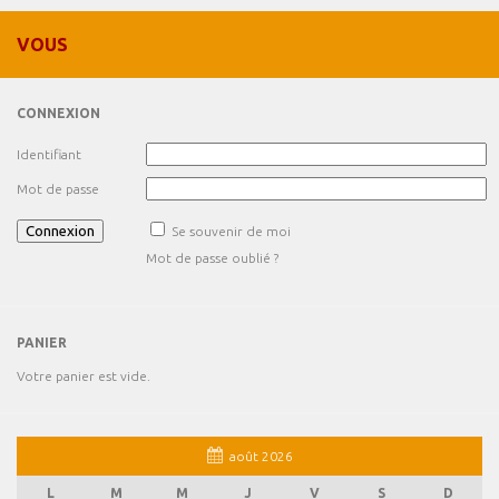
VOUS
CONNEXION
Identifiant
Mot de passe
Se souvenir de moi
Mot de passe oublié ?
PANIER
Votre panier est vide.
août 2026
L
M
M
J
V
S
D