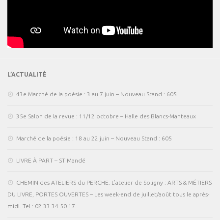
L’ACTUALITÉ
43e Marché de la poésie : 3 au 7 juin – Nouveau Stand : 605
35e Salon de la revue : 11/12 octobre – Halle des Blancs-Manteaux
Marché de la poésie : 18 au 22 juin – Nouveau Stand : 605
LIVRE À PART – ST Mandé
CHEMIN des ATELIERS du PERCHE. L’atelier de Soligny : ARTS & MÉTIERS
DU LIVRE, PORTES OUVERTES – Les week-end de juillet/août tous le après-
midi. Tel : 02 33 34 50 17.