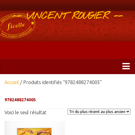
-- VINCENT ROUGIER --
Boutique
Accueil
/ Produits identifiés “9782488274005”
Abonnements 2025
9782488274005
Éditions
Voici le seul résultat
ficelle&PlisUrgents
Plis urgents
Ficelle Partagée