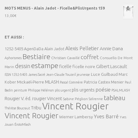
MOTS MENUS - Alain Jadot - Ficelle&PlisUrgents 159
13,00
€
ET AUSSI :
Alexis Pelletier
Annie Dana
1252-5405
AgenDaDa
Alain Jadot
Bestiaire
coffret
Christian Cavaillé
Consuello De Mont
Aphorismes
estampe
dessin
ficelle
Gilbert Lascault
ficelle noire
Marin
Luce Guilbaud
Marc
ISSN 1252-5405
James Sacré
Jean-Claude Touzeil
jeunesse
MLASH
Mickaël-Pierre
Kober
Patricia Castex Menier
Pascal Commère
Paul
poésie
plis urgents
Badin
peinture
Philippe Hélénon
plis urgent
PSALMLASH
tableau
Rougier V. éd.
rougier Vincent
Sabine Péglion
Solirenne
Vincent Rougier
Tribu
Thérèse Boucraut
Vincent Rougier
Yves Barré
Werner Lambersy
Yves
Jouan
ÉrotoMlash