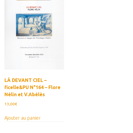
Estampes
Livres d’artiste
Ficelle noire
Auteurs
Beaux-Arts
Peintures
Dessins
Les froissés, les plissés
LÀ DEVANT CIEL –
ficelle&PU N°164 – Flore
Installations
Nélin et V.Abélès
L’actualité
13,00
€
CV
Ajouter au panier
Mon Compte
Déconnexion