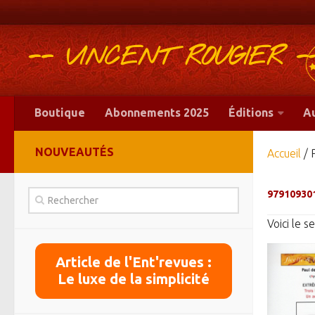
-- VINCENT ROUGIER -
Boutique
Abonnements 2025
Éditions
A
NOUVEAUTÉS
Accueil
/ 
97910930
Voici le s
Article de l'Ent'revues :
Le luxe de la simplicité