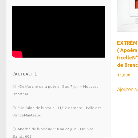
EXTRÊME
( Apoème
ficelleN
de Branc
L’ACTUALITÉ
13,00
€
43e Marché de la poésie : 3 au 7 juin – Nouveau
Ajouter a
Stand : 605
35e Salon de la revue : 11/12 octobre – Halle des
Blancs-Manteaux
Marché de la poésie : 18 au 22 juin – Nouveau
Stand : 605