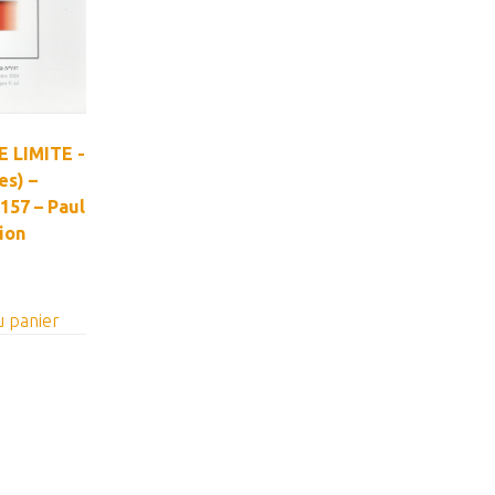
 LIMITE -
s) –
°157 – Paul
ion
u panier