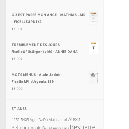
OÙ EST PASSÉ MON ANGE - MATHIAS LAIR
- FICELLE&PU162
13,00
€
TREMBLEMENT DES JOURS -
ficelle&PlisUrgents160 - ANNIE DANA
13,00
€
MOTS MENUS - Alain Jadot -
Ficelle&PlisUrgents 159
13,00
€
ET AUSSI :
Alexis
1252-5405
AgenDaDa
Alain Jadot
Bestiaire
Pelletier
Annie Dana
Aphorismes