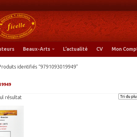
-
uteurs
Beaux-Arts
L’actualité
CV
Mon Comp
Produits identifiés “9791093019949”
19949
eul résultat