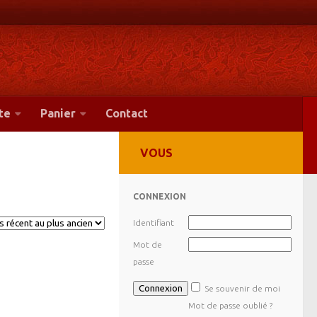
te
Panier
Contact
VOUS
CONNEXION
Identifiant
Mot de
passe
Se souvenir de moi
Mot de passe oublié ?