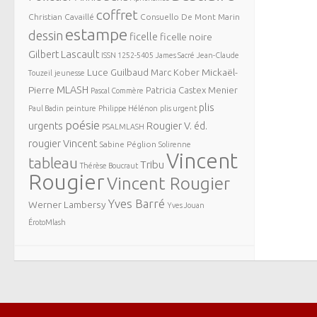
coffret
Christian Cavaillé
Consuello De Mont Marin
estampe
dessin
ficelle
ficelle noire
Gilbert Lascault
ISSN 1252-5405
James Sacré
Jean-Claude
Luce Guilbaud
Mickaël-
Marc Kober
Touzeil
jeunesse
MLASH
Pierre
Patricia Castex Menier
Pascal Commère
plis
Paul Badin
peinture
Philippe Hélénon
plis urgent
poésie
urgents
Rougier V. éd.
PSALMLASH
rougier Vincent
Sabine Péglion
Solirenne
Vincent
tableau
Tribu
Thérèse Boucraut
Rougier
Vincent Rougier
Yves Barré
Werner Lambersy
Yves Jouan
ÉrotoMlash