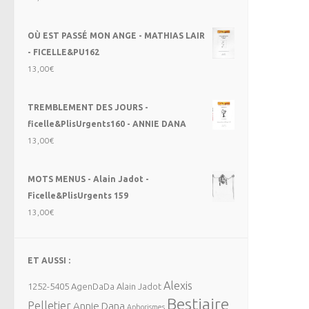
OÙ EST PASSÉ MON ANGE - MATHIAS LAIR
- FICELLE&PU162
13,00
€
TREMBLEMENT DES JOURS -
ficelle&PlisUrgents160 - ANNIE DANA
13,00
€
MOTS MENUS - Alain Jadot -
Ficelle&PlisUrgents 159
13,00
€
ET AUSSI :
Alexis
1252-5405
AgenDaDa
Alain Jadot
Bestiaire
Pelletier
Annie Dana
Aphorismes