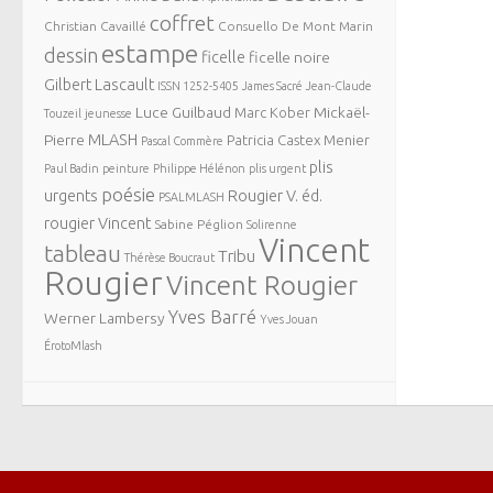
coffret
Christian Cavaillé
Consuello De Mont Marin
estampe
dessin
ficelle
ficelle noire
Gilbert Lascault
ISSN 1252-5405
James Sacré
Jean-Claude
Luce Guilbaud
Mickaël-
Marc Kober
Touzeil
jeunesse
MLASH
Pierre
Patricia Castex Menier
Pascal Commère
plis
Paul Badin
peinture
Philippe Hélénon
plis urgent
poésie
urgents
Rougier V. éd.
PSALMLASH
rougier Vincent
Sabine Péglion
Solirenne
Vincent
tableau
Tribu
Thérèse Boucraut
Rougier
Vincent Rougier
Yves Barré
Werner Lambersy
Yves Jouan
ÉrotoMlash