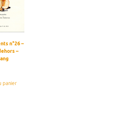
ents n°26 –
ehors –
sang
u panier