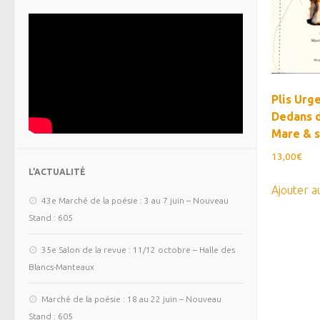
Plis Urg
Dedans d
Mare & 
13,00
€
L’ACTUALITÉ
Ajouter a
43e Marché de la poésie : 3 au 7 juin – Nouveau
Stand : 605
35e Salon de la revue : 11/12 octobre – Halle des
Blancs-Manteaux
Marché de la poésie : 18 au 22 juin – Nouveau
Stand : 605