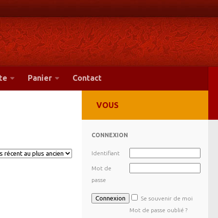
te
Panier
Contact
VOUS
CONNEXION
Identifiant
Mot de
passe
Se souvenir de moi
Mot de passe oublié ?