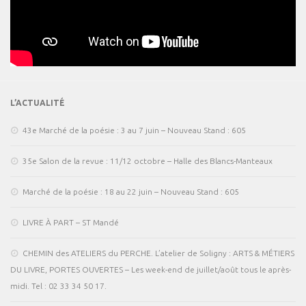
L’ACTUALITÉ
43e Marché de la poésie : 3 au 7 juin – Nouveau Stand : 605
35e Salon de la revue : 11/12 octobre – Halle des Blancs-Manteaux
Marché de la poésie : 18 au 22 juin – Nouveau Stand : 605
LIVRE À PART – ST Mandé
CHEMIN des ATELIERS du PERCHE. L’atelier de Soligny : ARTS & MÉTIERS
DU LIVRE, PORTES OUVERTES – Les week-end de juillet/août tous le après-
midi. Tel : 02 33 34 50 17.