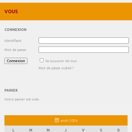
VOUS
CONNEXION
Identifiant
Mot de passe
Se souvenir de moi
Mot de passe oublié ?
PANIER
Votre panier est vide.
août 2026
L
M
M
J
V
S
D