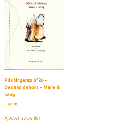
Estampes
Livres d’artiste
Ficelle noire
Auteurs
Beaux-Arts
Peintures
Dessins
Les froissés, les plissés
Plis Urgents n°26 –
Dedans dehors – Mare &
Installations
sang
L’actualité
13,00
€
CV
Ajouter au panier
Mon Compte
Déconnexion