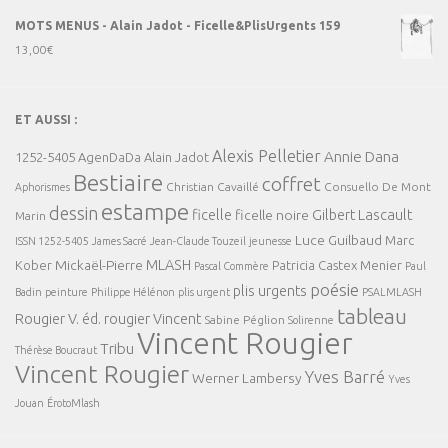
MOTS MENUS - Alain Jadot - Ficelle&PlisUrgents 159
13,00
€
ET AUSSI :
Alexis Pelletier
Annie Dana
1252-5405
AgenDaDa
Alain Jadot
Bestiaire
coffret
Christian Cavaillé
Consuello De Mont
Aphorismes
estampe
dessin
ficelle
Gilbert Lascault
ficelle noire
Marin
Luce Guilbaud
Marc
ISSN 1252-5405
James Sacré
Jean-Claude Touzeil
jeunesse
MLASH
Mickaël-Pierre
Kober
Patricia Castex Menier
Pascal Commère
Paul
poésie
plis urgents
Badin
peinture
Philippe Hélénon
plis urgent
PSALMLASH
tableau
Rougier V. éd.
rougier Vincent
Sabine Péglion
Solirenne
Vincent Rougier
Tribu
Thérèse Boucraut
Vincent Rougier
Yves Barré
Werner Lambersy
Yves
Jouan
ÉrotoMlash