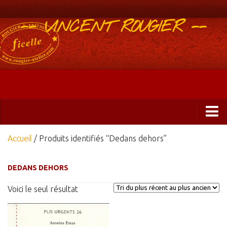
-- VINCENT ROUGIER --
Boutique
Accueil
/ Produits identifiés “Dedans dehors”
Abonnements 2025
DEDANS DEHORS
Éditions
Voici le seul résultat
ficelle&PlisUrgents
Plis urgents
Ficelle Partagée