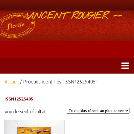
-- VINCENT ROUGIER --
Boutique
Accueil
/ Produits identifiés “ISSN12525405”
Abonnements 2025
ISSN12525405
Éditions
Voici le seul résultat
ficelle&PlisUrgents
Plis urgents
Ficelle Partagée