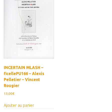
Estampes
Livres d’artiste
Ficelle noire
Auteurs
Beaux-Arts
Peintures
Dessins
Les froissés, les plissés
INCERTAIN MLASH –
ficellePU166 – Alexis
Installations
Pelletier – Vincent
L’actualité
Rougier
CV
13,00
€
Mon Compte
Ajouter au panier
Déconnexion