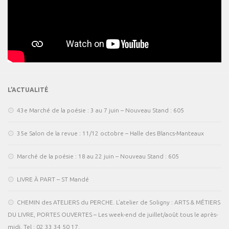
L’ACTUALITÉ
43e Marché de la poésie : 3 au 7 juin – Nouveau Stand : 605
35e Salon de la revue : 11/12 octobre – Halle des Blancs-Manteaux
Marché de la poésie : 18 au 22 juin – Nouveau Stand : 605
LIVRE À PART – ST Mandé
CHEMIN des ATELIERS du PERCHE. L’atelier de Soligny : ARTS & MÉTIERS
DU LIVRE, PORTES OUVERTES – Les week-end de juillet/août tous le après-
midi. Tel : 02 33 34 50 17.