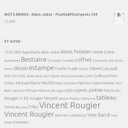
MOTS MENUS - Alain Jadot - Ficelle&PlisUrgents 159
13,00
€
ET AUSSI :
Alexis Pelletier
Annie Dana
1252-5405
AgenDaDa
Alain Jadot
Bestiaire
coffret
Christian Cavaillé
Consuello De Mont
Aphorismes
estampe
dessin
ficelle
Gilbert Lascault
ficelle noire
Marin
Luce Guilbaud
Marc
ISSN 1252-5405
James Sacré
Jean-Claude Touzeil
jeunesse
MLASH
Mickaël-Pierre
Kober
Patricia Castex Menier
Pascal Commère
Paul
poésie
plis urgents
Badin
peinture
Philippe Hélénon
plis urgent
PSALMLASH
tableau
Rougier V. éd.
rougier Vincent
Sabine Péglion
Solirenne
Vincent Rougier
Tribu
Thérèse Boucraut
Vincent Rougier
Yves Barré
Werner Lambersy
Yves
Jouan
ÉrotoMlash