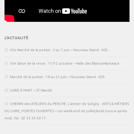
L’ACTUALITÉ
43e Marché de la poésie : 3 au 7 juin – Nouveau Stand : 605
35e Salon de la revue : 11/12 octobre – Halle des Blancs-Manteaux
Marché de la poésie : 18 au 22 juin – Nouveau Stand : 605
LIVRE À PART – ST Mandé
CHEMIN des ATELIERS du PERCHE. L’atelier de Soligny : ARTS & MÉTIERS
DU LIVRE, PORTES OUVERTES – Les week-end de juillet/août tous le après-
midi. Tel : 02 33 34 50 17.