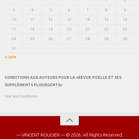
1
2
3
4
5
6
7
8
9
10
11
12
13
14
15
16
17
18
19
20
21
22
23
24
25
26
27
28
29
30
31
« Juin
CONDITIONS AUX AUTEURS POUR LA «REVUE FICELLE ET SES
SUPPLÉMENTS PLISURGENTS»
Voir les Conditions
— VINCENT ROUGIER — © 2026. All Rights Reserved.