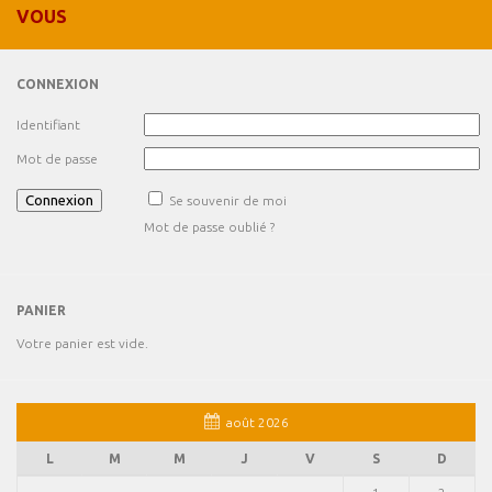
VOUS
CONNEXION
Identifiant
Mot de passe
Se souvenir de moi
Mot de passe oublié ?
PANIER
Votre panier est vide.
août 2026
L
M
M
J
V
S
D