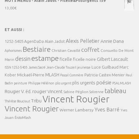
MOTS MENUS - Alain Jadot - Ficelle&PlisUrgents 159
13,00
€
ET AUSSI :
Alexis Pelletier
Annie Dana
1252-5405
AgenDaDa
Alain Jadot
Bestiaire
coffret
Christian Cavaillé
Consuello De Mont
Aphorismes
estampe
dessin
ficelle
Gilbert Lascault
ficelle noire
Marin
Luce Guilbaud
Marc
ISSN 1252-5405
James Sacré
Jean-Claude Touzeil
jeunesse
MLASH
Mickaël-Pierre
Kober
Patricia Castex Menier
Pascal Commère
Paul
poésie
plis urgents
Badin
peinture
Philippe Hélénon
plis urgent
PSALMLASH
tableau
Rougier V. éd.
rougier Vincent
Sabine Péglion
Solirenne
Vincent Rougier
Tribu
Thérèse Boucraut
Vincent Rougier
Yves Barré
Werner Lambersy
Yves
Jouan
ÉrotoMlash