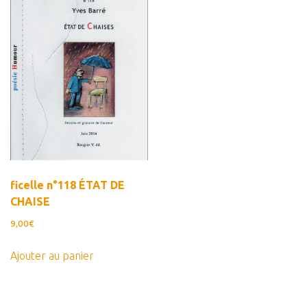
Estampes
Livres d’artiste
Ficelle noire
Auteurs
Beaux-Arts
Peintures
Dessins
Les froissés, les plissés
ficelle n°118 ÉTAT DE
CHAISE
Installations
9,00
€
L’actualité
CV
Ajouter au panier
Mon Compte
Déconnexion