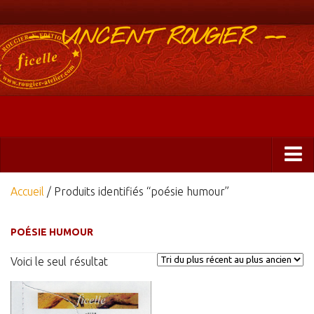
-- VINCENT ROUGIER --
Boutique
Accueil
/ Produits identifiés “poésie humour”
Abonnements 2025
POÉSIE HUMOUR
Éditions
Voici le seul résultat
ficelle&PlisUrgents
Plis urgents
Ficelle Partagée