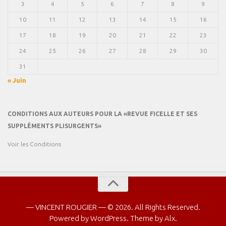
3
4
5
6
7
8
9
10
11
12
13
14
15
16
17
18
19
20
21
22
23
24
25
26
27
28
29
30
31
« Juin
CONDITIONS AUX AUTEURS POUR LA «REVUE FICELLE ET SES
SUPPLÉMENTS PLISURGENTS»
Voir les Conditions
— VINCENT ROUGIER — © 2026. All Rights Reserved.
Powered by
WordPress
. Theme by
Alx
.