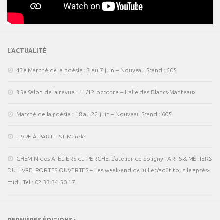
L’ACTUALITÉ
43e Marché de la poésie : 3 au 7 juin – Nouveau Stand : 605
35e Salon de la revue : 11/12 octobre – Halle des Blancs-Manteaux
Marché de la poésie : 18 au 22 juin – Nouveau Stand : 605
LIVRE À PART – ST Mandé
CHEMIN des ATELIERS du PERCHE. L’atelier de Soligny : ARTS & MÉTIERS
DU LIVRE, PORTES OUVERTES – Les week-end de juillet/août tous le après-
midi. Tel : 02 33 34 50 17.
DERNIÈRES ÉDITIONS :