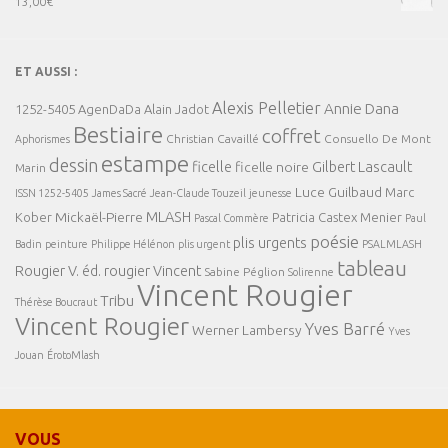
13,00
€
ET AUSSI :
Alexis Pelletier
Annie Dana
1252-5405
AgenDaDa
Alain Jadot
Bestiaire
coffret
Christian Cavaillé
Consuello De Mont
Aphorismes
estampe
dessin
ficelle
Gilbert Lascault
ficelle noire
Marin
Luce Guilbaud
Marc
ISSN 1252-5405
James Sacré
Jean-Claude Touzeil
jeunesse
MLASH
Mickaël-Pierre
Kober
Patricia Castex Menier
Pascal Commère
Paul
poésie
plis urgents
Badin
peinture
Philippe Hélénon
plis urgent
PSALMLASH
tableau
Rougier V. éd.
rougier Vincent
Sabine Péglion
Solirenne
Vincent Rougier
Tribu
Thérèse Boucraut
Vincent Rougier
Yves Barré
Werner Lambersy
Yves
Jouan
ÉrotoMlash
VOUS