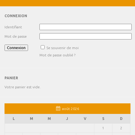
CONNEXION
Identifiant
Mot de passe
Se souvenir de moi
Mot de passe oublié ?
PANIER
Votre panier est vide.
août 2026
L
M
M
J
V
S
D
1
2