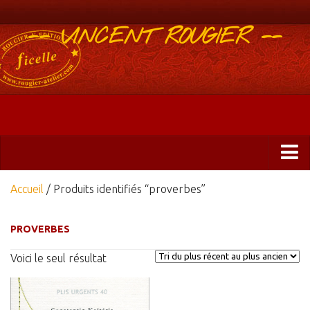
-- VINCENT ROUGIER --
Boutique
Accueil
/ Produits identifiés “proverbes”
Abonnements 2025
PROVERBES
Éditions
Voici le seul résultat
ficelle&PlisUrgents
Plis urgents
Ficelle Partagée