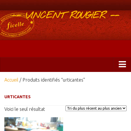
-- VINCENT ROUGIER --
Boutique
Accueil
/ Produits identifiés “urticantes”
Abonnements 2025
URTICANTES
Éditions
Voici le seul résultat
ficelle&PlisUrgents
Plis urgents
Ficelle Partagée