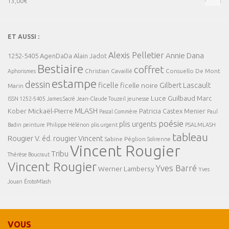
13,00
€
ET AUSSI :
Alexis Pelletier
Annie Dana
1252-5405
AgenDaDa
Alain Jadot
Bestiaire
coffret
Christian Cavaillé
Consuello De Mont
Aphorismes
estampe
dessin
ficelle
Gilbert Lascault
ficelle noire
Marin
Luce Guilbaud
Marc
ISSN 1252-5405
James Sacré
Jean-Claude Touzeil
jeunesse
MLASH
Mickaël-Pierre
Kober
Patricia Castex Menier
Pascal Commère
Paul
poésie
plis urgents
Badin
peinture
Philippe Hélénon
plis urgent
PSALMLASH
tableau
Rougier V. éd.
rougier Vincent
Sabine Péglion
Solirenne
Vincent Rougier
Tribu
Thérèse Boucraut
Vincent Rougier
Yves Barré
Werner Lambersy
Yves
Jouan
ÉrotoMlash
VOUS