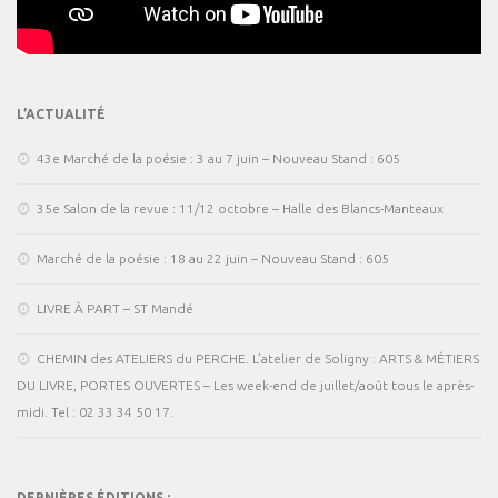
L’ACTUALITÉ
43e Marché de la poésie : 3 au 7 juin – Nouveau Stand : 605
35e Salon de la revue : 11/12 octobre – Halle des Blancs-Manteaux
Marché de la poésie : 18 au 22 juin – Nouveau Stand : 605
LIVRE À PART – ST Mandé
CHEMIN des ATELIERS du PERCHE. L’atelier de Soligny : ARTS & MÉTIERS
DU LIVRE, PORTES OUVERTES – Les week-end de juillet/août tous le après-
midi. Tel : 02 33 34 50 17.
DERNIÈRES ÉDITIONS :