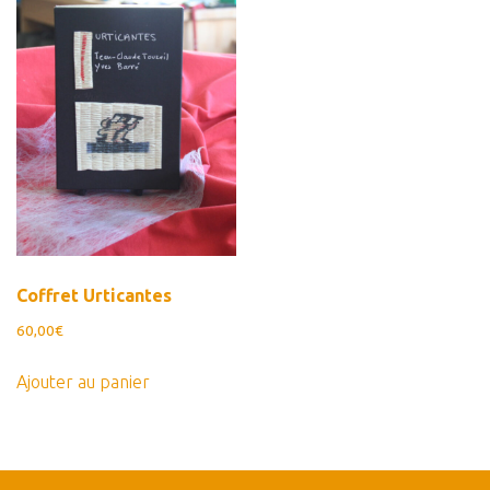
Estampes
Livres d’artiste
Ficelle noire
Auteurs
Beaux-Arts
Peintures
Dessins
Les froissés, les plissés
Coffret Urticantes
Installations
60,00
€
L’actualité
Ajouter au panier
CV
Mon Compte
Déconnexion