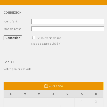
CONNEXION
Identifiant
Mot de passe
Se souvenir de moi
Mot de passe oublié ?
PANIER
Votre panier est vide.
août 2026
L
M
M
J
V
S
D
1
2