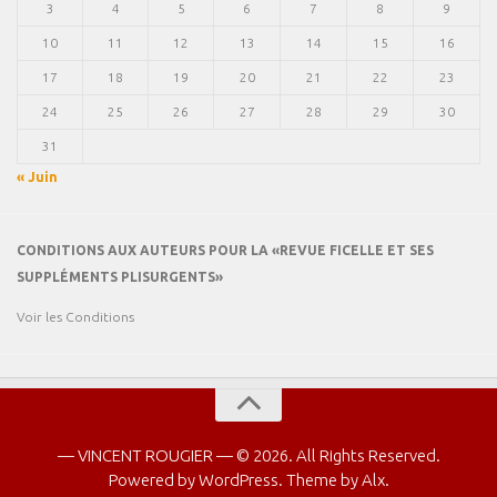
3
4
5
6
7
8
9
10
11
12
13
14
15
16
17
18
19
20
21
22
23
24
25
26
27
28
29
30
31
« Juin
CONDITIONS AUX AUTEURS POUR LA «REVUE FICELLE ET SES
SUPPLÉMENTS PLISURGENTS»
Voir les Conditions
— VINCENT ROUGIER — © 2026. All Rights Reserved.
Powered by
WordPress
. Theme by
Alx
.