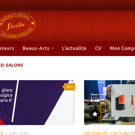
-
uteurs
Beaux-Arts
L’actualité
CV
Mon Comp
ED:
SALONS
0
TÉ
1 JUIN, 2026
L'ACTUALITÉ
/
L'ACTUALITÉ