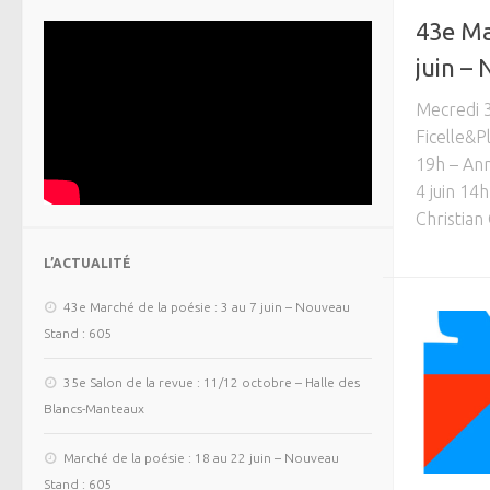
43e Ma
juin –
Mecredi 3
Ficelle&P
19h – Ann
4 juin 14
Christian 
L’ACTUALITÉ
43e Marché de la poésie : 3 au 7 juin – Nouveau
Stand : 605
35e Salon de la revue : 11/12 octobre – Halle des
Blancs-Manteaux
Marché de la poésie : 18 au 22 juin – Nouveau
Stand : 605