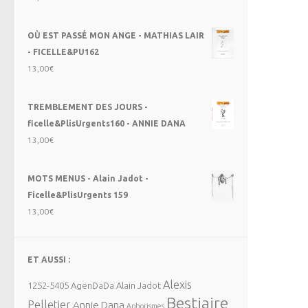
OÙ EST PASSÉ MON ANGE - MATHIAS LAIR
- FICELLE&PU162
13,00
€
TREMBLEMENT DES JOURS -
ficelle&PlisUrgents160 - ANNIE DANA
13,00
€
MOTS MENUS - Alain Jadot -
Ficelle&PlisUrgents 159
13,00
€
ET AUSSI :
Alexis
1252-5405
AgenDaDa
Alain Jadot
Bestiaire
Pelletier
Annie Dana
Aphorismes