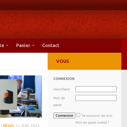
te
Panier
Contact
VOUS
CONNEXION
Identifiant
Mot de
passe
Se souvenir de moi
Mot de passe oublié ?
/
NEWS
12 JUIN, 2025