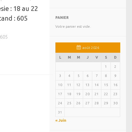
ie : 18 au 22
tand : 605
PANIER
Votre panier est vide.
 605
août 2026
L
M
M
J
V
S
D
1
2
3
4
5
6
7
8
9
10
11
12
13
14
15
16
17
18
19
20
21
22
23
24
25
26
27
28
29
30
31
« Juin