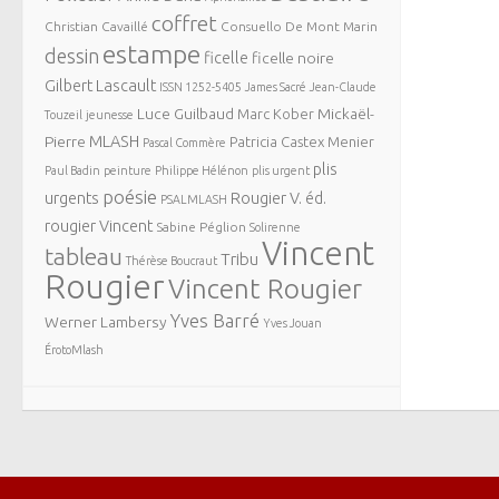
coffret
Christian Cavaillé
Consuello De Mont Marin
estampe
dessin
ficelle
ficelle noire
Gilbert Lascault
ISSN 1252-5405
James Sacré
Jean-Claude
Luce Guilbaud
Mickaël-
Marc Kober
Touzeil
jeunesse
MLASH
Pierre
Patricia Castex Menier
Pascal Commère
plis
Paul Badin
peinture
Philippe Hélénon
plis urgent
poésie
urgents
Rougier V. éd.
PSALMLASH
rougier Vincent
Sabine Péglion
Solirenne
Vincent
tableau
Tribu
Thérèse Boucraut
Rougier
Vincent Rougier
Yves Barré
Werner Lambersy
Yves Jouan
ÉrotoMlash