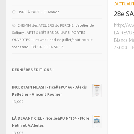
L'ACTUALI
28e S
LIVRE À PART – ST Mandé
http://w
CHEMIN des ATELIERS du PERCHE. L’atelier de
LA REVUE
Soligny : ARTS & MÉTIERS DU LIVRE, PORTES
Blancs Ma
OUVERTES – Les week-end de juillet/août tous le
75004 – 
après-midi. Tel : 02 33 34 50 17.
DERNIÈRES ÉDITIONS :
INCERTAIN MLASH - ficellePU166 - Alexis
Pelletier - Vincent Rougier
13,00
€
LÀ DEVANT CIEL - ficelle&PU N°164 - Flore
Nélin et V.Abélès
13,00
€