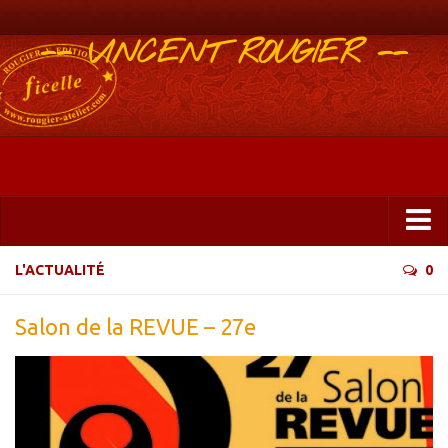
-- VINCENT ROUGIER --
Boutique
L'ACTUALITÉ
0
Abonnements 2025
Salon de la REVUE – 27e
Éditions
ficelle&PlisUrgents
Plis urgents
Ficelle Partagée