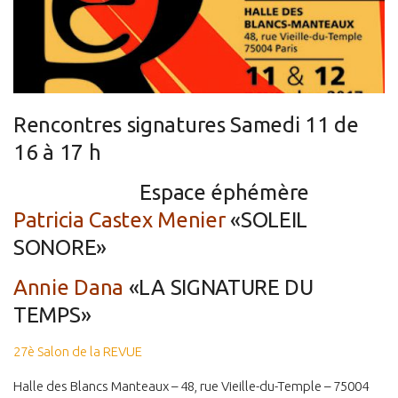
Estampes
Livres d’artiste
Ficelle noire
Auteurs
Rencontres signatures Samedi 11 de
Beaux-Arts
16 à 17 h
Peintures
Espace éphémère
Dessins
Patricia Castex Menier
«SOLEIL
Les froissés, les plissés
SONORE»
Installations
Annie Dana
«LA SIGNATURE DU
L’actualité
TEMPS»
CV
27è Salon de la REVUE
Mon Compte
Halle des Blancs Manteaux – 48, rue Vieille-du-Temple – 75004
Déconnexion