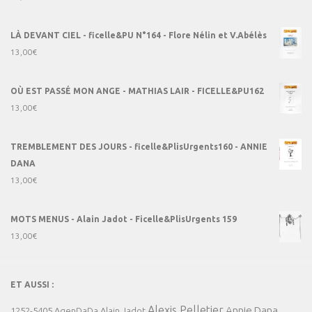
LÀ DEVANT CIEL - ficelle&PU N°164 - Flore Nélin et V.Abélès
13,00
€
OÙ EST PASSÉ MON ANGE - MATHIAS LAIR - FICELLE&PU162
13,00
€
TREMBLEMENT DES JOURS - ficelle&PlisUrgents160 - ANNIE
DANA
13,00
€
MOTS MENUS - Alain Jadot - Ficelle&PlisUrgents 159
13,00
€
ET AUSSI :
Alexis Pelletier
Annie Dana
1252-5405
AgenDaDa
Alain Jadot