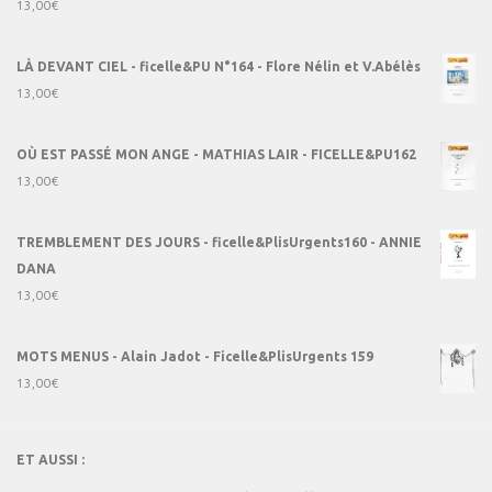
13,00
€
LÀ DEVANT CIEL - ficelle&PU N°164 - Flore Nélin et V.Abélès
13,00
€
OÙ EST PASSÉ MON ANGE - MATHIAS LAIR - FICELLE&PU162
13,00
€
TREMBLEMENT DES JOURS - ficelle&PlisUrgents160 - ANNIE
DANA
13,00
€
MOTS MENUS - Alain Jadot - Ficelle&PlisUrgents 159
13,00
€
ET AUSSI :