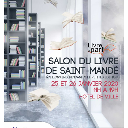
Estampes
Livres d’artiste
Ficelle noire
Auteurs
Beaux-Arts
Peintures
Dessins
Les froissés, les plissés
Installations
L’actualité
CV
Mon Compte
Déconnexion