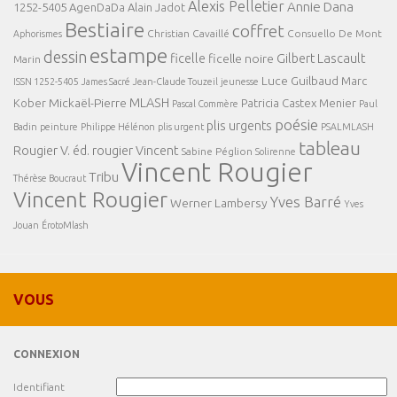
Alexis Pelletier
Annie Dana
1252-5405
AgenDaDa
Alain Jadot
Bestiaire
coffret
Christian Cavaillé
Consuello De Mont
Aphorismes
estampe
dessin
ficelle
Gilbert Lascault
ficelle noire
Marin
Luce Guilbaud
Marc
ISSN 1252-5405
James Sacré
Jean-Claude Touzeil
jeunesse
MLASH
Mickaël-Pierre
Kober
Patricia Castex Menier
Pascal Commère
Paul
poésie
plis urgents
Badin
peinture
Philippe Hélénon
plis urgent
PSALMLASH
tableau
Rougier V. éd.
rougier Vincent
Sabine Péglion
Solirenne
Vincent Rougier
Tribu
Thérèse Boucraut
Vincent Rougier
Yves Barré
Werner Lambersy
Yves
Jouan
ÉrotoMlash
VOUS
CONNEXION
Identifiant