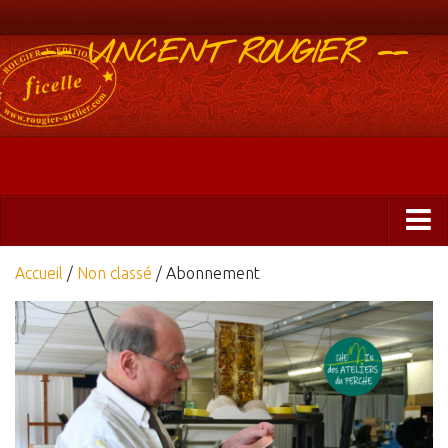
-- VINCENT ROUGIER --
Boutique
Accueil
/
Non classé
/ Abonnement
Abonnements 2025
Éditions
ficelle&PlisUrgents
Plis urgents
Ficelle Partagée