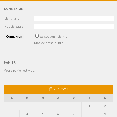
CONNEXION
Identifiant
Mot de passe
Se souvenir de moi
Mot de passe oublié ?
PANIER
Votre panier est vide.
août 2026
L
M
M
J
V
S
D
1
2
3
4
5
6
7
8
9