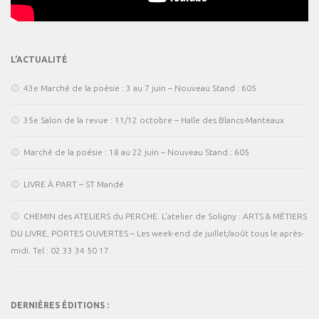
L’ACTUALITÉ
43e Marché de la poésie : 3 au 7 juin – Nouveau Stand : 605
35e Salon de la revue : 11/12 octobre – Halle des Blancs-Manteaux
Marché de la poésie : 18 au 22 juin – Nouveau Stand : 605
LIVRE À PART – ST Mandé
CHEMIN des ATELIERS du PERCHE. L’atelier de Soligny : ARTS & MÉTIERS
DU LIVRE, PORTES OUVERTES – Les week-end de juillet/août tous le après-
midi. Tel : 02 33 34 50 17.
DERNIÈRES ÉDITIONS :