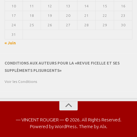
10
11
12
13
14
15
16
17
18
19
20
21
22
23
24
25
26
27
28
29
30
31
« Juin
CONDITIONS AUX AUTEURS POUR LA «REVUE FICELLE ET SES
SUPPLÉMENTS PLISURGENTS»
Voir les Conditions
— VINCENT ROUGIER — © 2026. All Rights Reserved.
Powered by
WordPress
. Theme by
Alx
.