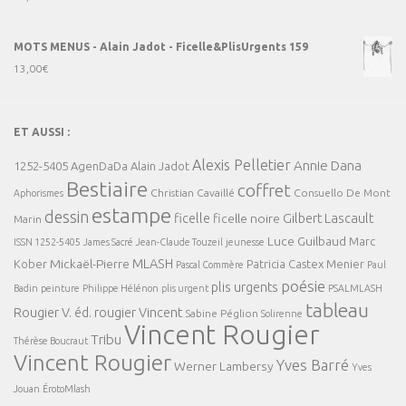
MOTS MENUS - Alain Jadot - Ficelle&PlisUrgents 159
13,00
€
ET AUSSI :
Alexis Pelletier
Annie Dana
1252-5405
AgenDaDa
Alain Jadot
Bestiaire
coffret
Christian Cavaillé
Consuello De Mont
Aphorismes
estampe
dessin
ficelle
Gilbert Lascault
ficelle noire
Marin
Luce Guilbaud
Marc
ISSN 1252-5405
James Sacré
Jean-Claude Touzeil
jeunesse
MLASH
Mickaël-Pierre
Kober
Patricia Castex Menier
Pascal Commère
Paul
poésie
plis urgents
Badin
peinture
Philippe Hélénon
plis urgent
PSALMLASH
tableau
Rougier V. éd.
rougier Vincent
Sabine Péglion
Solirenne
Vincent Rougier
Tribu
Thérèse Boucraut
Vincent Rougier
Yves Barré
Werner Lambersy
Yves
Jouan
ÉrotoMlash