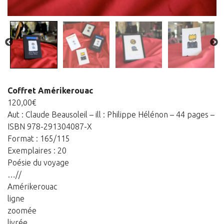
Panier
Panier
Contact
Coffret Amérikerouac
120,00
€
Aut : Claude Beausoleil – ill : Philippe Hélénon – 44 pages –
ISBN 978-291304087-X
Format : 165/115
Exemplaires : 20
Poésie du voyage
…//
Amérikerouac
ligne
zoomée
livrée