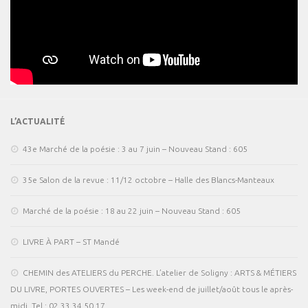
L’ACTUALITÉ
43e Marché de la poésie : 3 au 7 juin – Nouveau Stand : 605
35e Salon de la revue : 11/12 octobre – Halle des Blancs-Manteaux
Marché de la poésie : 18 au 22 juin – Nouveau Stand : 605
LIVRE À PART – ST Mandé
CHEMIN des ATELIERS du PERCHE. L’atelier de Soligny : ARTS & MÉTIERS
DU LIVRE, PORTES OUVERTES – Les week-end de juillet/août tous le après-
midi. Tel : 02 33 34 50 17.