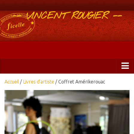
-- VINCENT ROUGIER --
Boutique
Accueil
/
Livres d'artiste
/ Coffret Amérikerouac
Abonnements 2025
Éditions
ficelle&PlisUrgents
Plis urgents
Ficelle Partagée