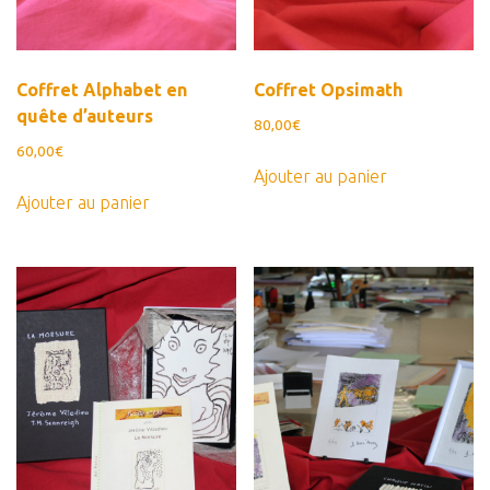
Coffret Alphabet en
Coffret Opsimath
quête d’auteurs
80,00
€
60,00
€
Ajouter au panier
Ajouter au panier