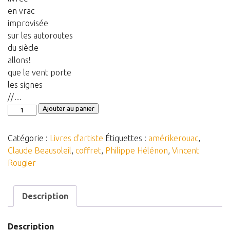
en vrac
improvisée
sur les autoroutes
du siècle
allons!
que le vent porte
les signes
//…
quantité
Ajouter au panier
de
Coffret
Catégorie :
Livres d'artiste
Étiquettes :
amérikerouac
,
Amérikerouac
Claude Beausoleil
,
coffret
,
Philippe Hélénon
,
Vincent
Rougier
Description
Description