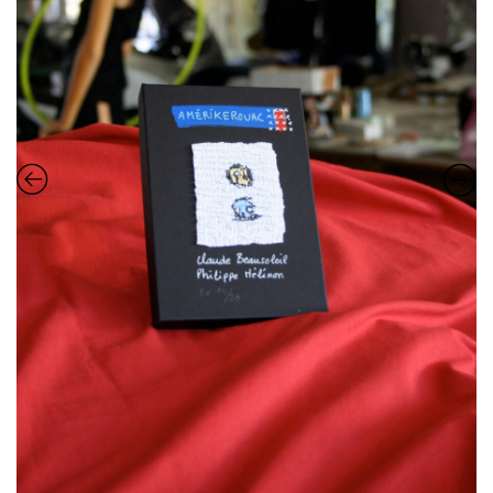
Estampes
Livres d’artiste
Ficelle noire
Auteurs
Beaux-Arts
Peintures
Dessins
Les froissés, les plissés
Installations
L’actualité
CV
Mon Compte
Déconnexion