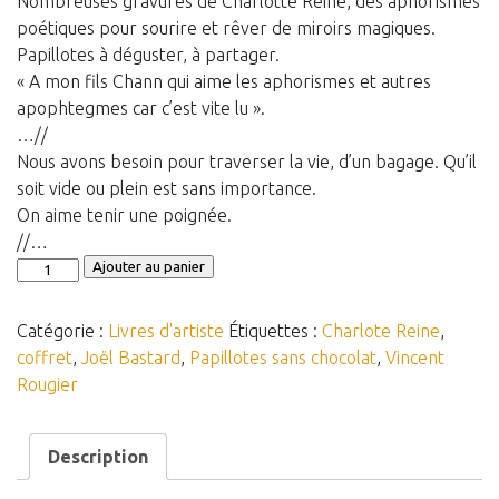
Nombreuses gravures de Charlotte Reine, des aphorismes
poétiques pour sourire et rêver de miroirs magiques.
Panier
Papillotes à déguster, à partager.
Panier
« A mon fils Chann qui aime les aphorismes et autres
apophtegmes car c’est vite lu ».
Contact
…//
Nous avons besoin pour traverser la vie, d’un bagage. Qu’il
soit vide ou plein est sans importance.
On aime tenir une poignée.
//…
quantité
Ajouter au panier
de
Coffret
Catégorie :
Livres d'artiste
Étiquettes :
Charlote Reine
,
Papillotes
coffret
,
Joël Bastard
,
Papillotes sans chocolat
,
Vincent
sans
Rougier
chocolat
Description