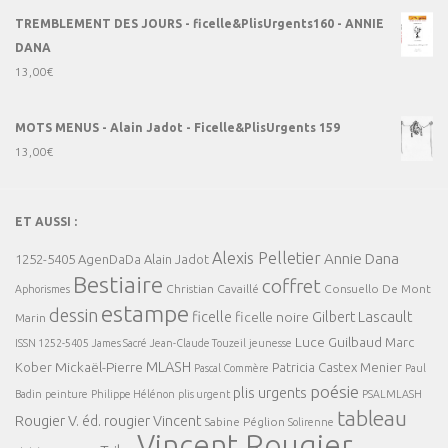
TREMBLEMENT DES JOURS - ficelle&PlisUrgents160 - ANNIE
DANA
13,00
€
MOTS MENUS - Alain Jadot - Ficelle&PlisUrgents 159
13,00
€
ET AUSSI :
Alexis Pelletier
Annie Dana
1252-5405
AgenDaDa
Alain Jadot
Bestiaire
coffret
Christian Cavaillé
Consuello De Mont
Aphorismes
estampe
dessin
ficelle
Gilbert Lascault
ficelle noire
Marin
Luce Guilbaud
Marc
ISSN 1252-5405
James Sacré
Jean-Claude Touzeil
jeunesse
MLASH
Mickaël-Pierre
Kober
Patricia Castex Menier
Pascal Commère
Paul
poésie
plis urgents
Badin
peinture
Philippe Hélénon
plis urgent
PSALMLASH
tableau
Rougier V. éd.
rougier Vincent
Sabine Péglion
Solirenne
Vincent Rougier