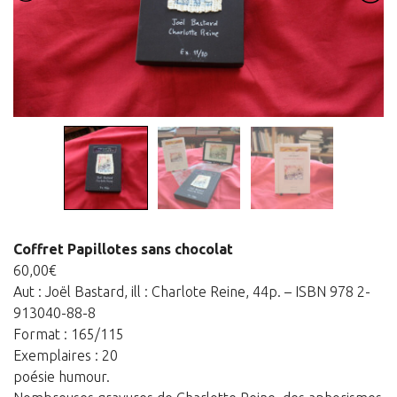
Estampes
Livres d’artiste
Ficelle noire
Auteurs
Beaux-Arts
Peintures
Dessins
Les froissés, les plissés
Coffret Papillotes sans chocolat
Installations
60,00
€
Aut : Joël Bastard, ill : Charlote Reine, 44p. – ISBN 978 2-
L’actualité
913040-88-8
CV
Format : 165/115
Exemplaires : 20
Mon Compte
poésie humour.
Déconnexion