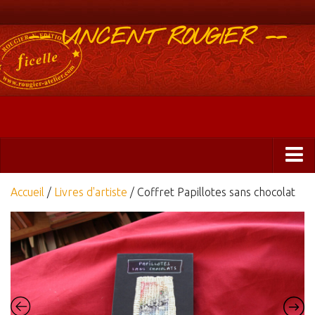
-- VINCENT ROUGIER --
Boutique
Accueil
/
Livres d'artiste
/ Coffret Papillotes sans chocolat
Abonnements 2025
Éditions
ficelle&PlisUrgents
Plis urgents
Ficelle Partagée