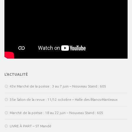
L’ACTUALITÉ
43e Marché de la poésie : 3 au 7 juin – Nouveau Stand : 605
35e Salon de la revue : 11/12 octobre – Halle des Blancs-Manteaux
Marché de la poésie : 18 au 22 juin – Nouveau Stand : 605
LIVRE À PART – ST Mandé