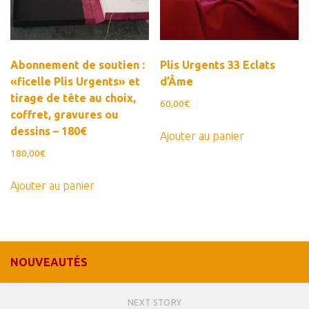
Abonnement de soutien :
Plis Urgents 33 Eclats
«ficelle Plis Urgents» et
d’Âme
tirage de tête au choix,
60,00
€
coffret, gravures ou
dessins – 180€
Ajouter au panier
180,00
€
Ajouter au panier
NOUVEAUTÉS
NEXT STORY