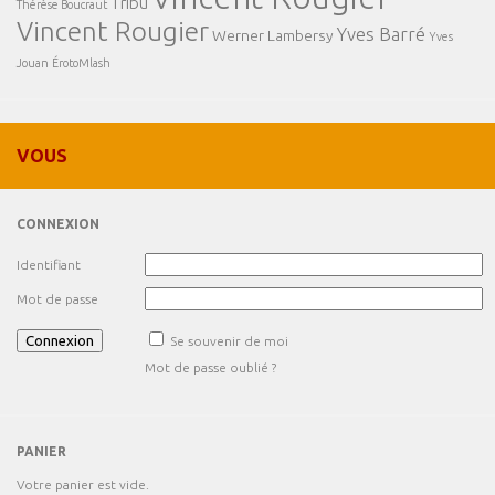
Tribu
Thérèse Boucraut
Vincent Rougier
Yves Barré
Werner Lambersy
Yves
Jouan
ÉrotoMlash
VOUS
CONNEXION
Identifiant
Mot de passe
Se souvenir de moi
Mot de passe oublié ?
PANIER
Votre panier est vide.