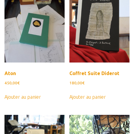
Aton
Coffret Suite Diderot
450,00
€
180,00
€
Ajouter au panier
Ajouter au panier