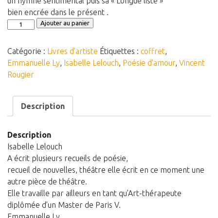
un hymne sentimental puis sa « Longue liste »
bien encrée dans le présent .
Panier
quantité
Ajouter au panier
Panier
de
Coffret
Contact
Catégorie :
Livres d'artiste
Étiquettes :
coffret
,
Poésie
Emmanuelle Ly
,
Isabelle Lelouch
,
Poésie d'amour
,
Vincent
d'amour
Rougier
Description
Description
Isabelle Lelouch
A écrit plusieurs recueils de poésie,
recueil de nouvelles, théâtre elle écrit en ce moment une
autre pièce de théâtre.
Elle travaille par ailleurs en tant qu’Art-thérapeute
diplômée d’un Master de Paris V.
Emmanuelle Ly