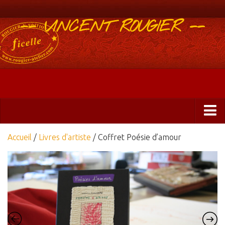
-- VINCENT ROUGIER --
Boutique
Accueil
/
Livres d'artiste
/ Coffret Poésie d’amour
Abonnements 2025
Éditions
ficelle&PlisUrgents
Plis urgents
Ficelle Partagée