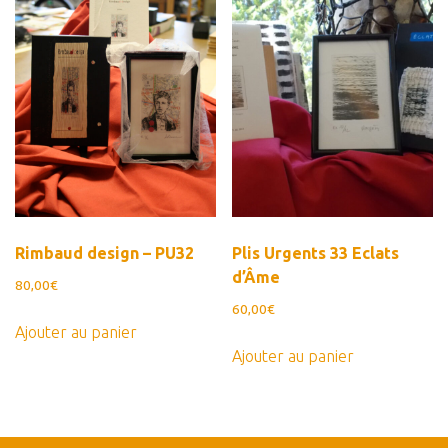
Rimbaud design – PU32
Plis Urgents 33 Eclats
d’Âme
80,00
€
60,00
€
Ajouter au panier
Ajouter au panier