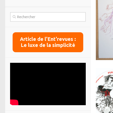
Article de l'Ent'revues :
Le luxe de la simplicité