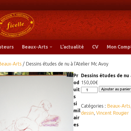
-
uteurs
Beaux-Arts
L’actualité
CV
Mon Comp
Beaux-Arts
/ Dessins études de nu à l’Atelier Mc Avoy
Pr
Dessins études de nu 
od
150,00
€
quantité
uit
Ajouter au panier
de
s
Dessins
si
Catégories :
Beaux-Arts
études
mil
dessin
,
Vincent Rougier
de
air
nu
es