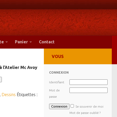
te
Panier
Contact
VOUS
à l’Atelier Mc Avoy
CONNEXION
Identifiant
Mot de
,
Dessins
Étiquettes :
passe
Se souvenir de moi
Mot de passe oublié ?