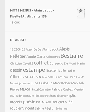
MOTS MENUS - Alain Jadot -
Ficelle&PlisUrgents 159
13,00
€
ET AUSSI :
Alexis
1252-5405
AgenDaDa
Alain Jadot
Bestiaire
Pelletier
Annie Dana
Aphorismes
coffret
Christian Cavaillé
Consuello De Mont Marin
estampe
dessin
ficelle
ficelle noire
Gilbert Lascault
ISSN 1252-5405
James Sacré
Jean-Claude
Luce Guilbaud
Mickaël-
Marc Kober
Touzeil
jeunesse
MLASH
Pierre
Patricia Castex Menier
Pascal Commère
plis
Paul Badin
peinture
Philippe Hélénon
plis urgent
poésie
urgents
Rougier V. éd.
PSALMLASH
rougier Vincent
Sabine Péglion
Solirenne