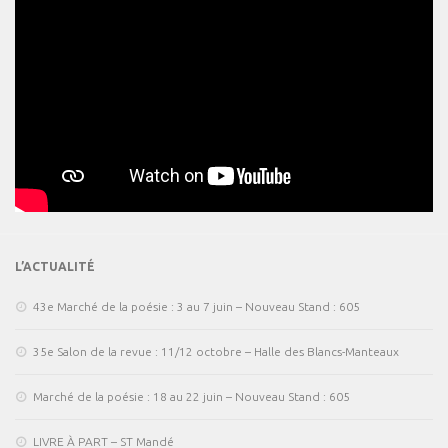
L’ACTUALITÉ
43e Marché de la poésie : 3 au 7 juin – Nouveau Stand : 605
35e Salon de la revue : 11/12 octobre – Halle des Blancs-Manteaux
Marché de la poésie : 18 au 22 juin – Nouveau Stand : 605
LIVRE À PART – ST Mandé