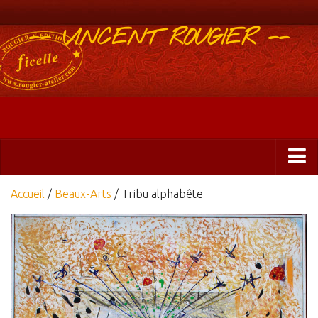
-- VINCENT ROUGIER --
Boutique
Accueil
/
Beaux-Arts
/ Tribu alphabête
Abonnements 2025
Éditions
ficelle&PlisUrgents
Plis urgents
Ficelle Partagée