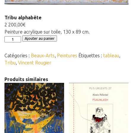
Panier
Tribu alphabête
Panier
2 200,00
€
Contact
Peinture acrylique sur toile, 130 x 89 cm.
quantité
Ajouter au panier
de
Tribu
Catégories :
Beaux-Arts
,
Peintures
Étiquettes :
tableau
,
alphabête
Tribu
,
Vincent Rougier
Produits similaires