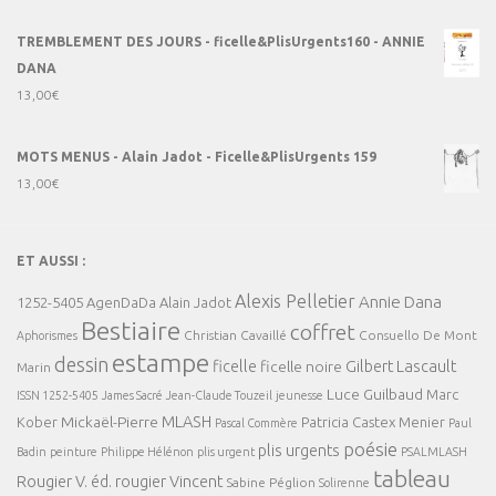
TREMBLEMENT DES JOURS - ficelle&PlisUrgents160 - ANNIE
DANA
13,00
€
MOTS MENUS - Alain Jadot - Ficelle&PlisUrgents 159
13,00
€
ET AUSSI :
Alexis Pelletier
Annie Dana
1252-5405
AgenDaDa
Alain Jadot
Bestiaire
coffret
Christian Cavaillé
Consuello De Mont
Aphorismes
estampe
dessin
ficelle
Gilbert Lascault
ficelle noire
Marin
Luce Guilbaud
Marc
ISSN 1252-5405
James Sacré
Jean-Claude Touzeil
jeunesse
MLASH
Mickaël-Pierre
Kober
Patricia Castex Menier
Pascal Commère
Paul
poésie
plis urgents
Badin
peinture
Philippe Hélénon
plis urgent
PSALMLASH
tableau
Rougier V. éd.
rougier Vincent
Sabine Péglion
Solirenne