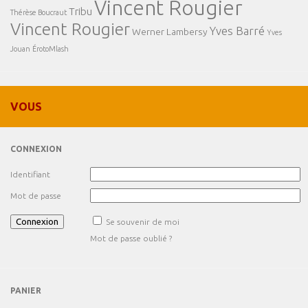
Vincent Rougier
Tribu
Thérèse Boucraut
Vincent Rougier
Yves Barré
Werner Lambersy
Yves
Jouan
ÉrotoMlash
VOUS
CONNEXION
Identifiant
Mot de passe
Se souvenir de moi
Mot de passe oublié ?
PANIER