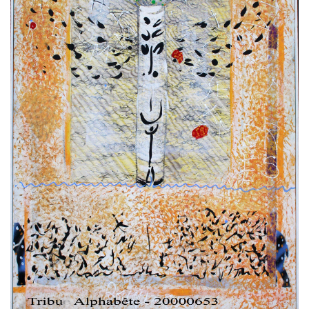
Estampes
Livres d’artiste
Ficelle noire
Auteurs
Beaux-Arts
Peintures
Dessins
Les froissés, les plissés
Installations
L’actualité
CV
Mon Compte
Déconnexion