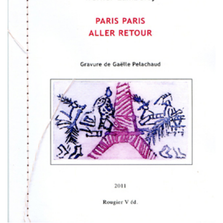
Estampes
Livres d’artiste
Ficelle noire
Auteurs
Beaux-Arts
Peintures
Dessins
Les froissés, les plissés
Installations
L’actualité
CV
Mon Compte
Déconnexion