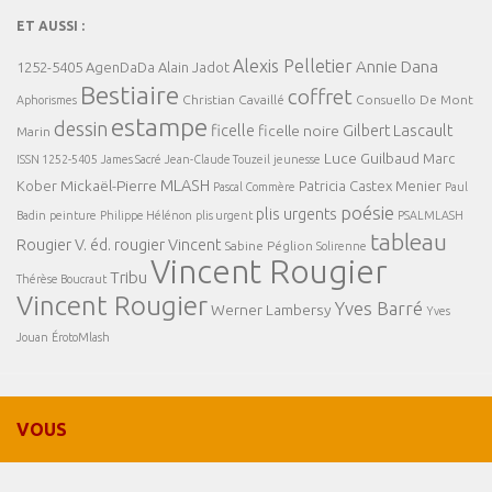
ET AUSSI :
Alexis Pelletier
Annie Dana
1252-5405
AgenDaDa
Alain Jadot
Bestiaire
coffret
Christian Cavaillé
Consuello De Mont
Aphorismes
estampe
dessin
ficelle
Gilbert Lascault
ficelle noire
Marin
Luce Guilbaud
Marc
ISSN 1252-5405
James Sacré
Jean-Claude Touzeil
jeunesse
MLASH
Mickaël-Pierre
Kober
Patricia Castex Menier
Pascal Commère
Paul
poésie
plis urgents
Badin
peinture
Philippe Hélénon
plis urgent
PSALMLASH
tableau
Rougier V. éd.
rougier Vincent
Sabine Péglion
Solirenne
Vincent Rougier
Tribu
Thérèse Boucraut
Vincent Rougier
Yves Barré
Werner Lambersy
Yves
Jouan
ÉrotoMlash
VOUS