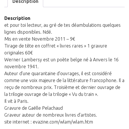
PARIS,
Description
ALLER
RETOUR
Description
et pour toi lecteur, au gré de tes déambulations quelques
lignes disponibles. Ndé.
Mis en vente Novembre 2011 – 9€
Tirage de tête en coffret « livres rares » 1 gravure
originales 60€
Werner Lambersy est un poète belge né à Anvers le 16
novembre 1941.
Auteur d’une quarantaine d’ouvrages, il est considéré
comme une voix majeure de la littérature francophone. Il a
reçu de nombreux prix. Troisième et dernier ouvrage de
la trilogie ouvrage de la trilogie « Vu du train ».
Il vit à Paris.
Gravure de Gaëlle Pelachaud
Graveur auteur de nombreux livres d’artistes.
site internet : evazine.com/wlam/wlam.htm