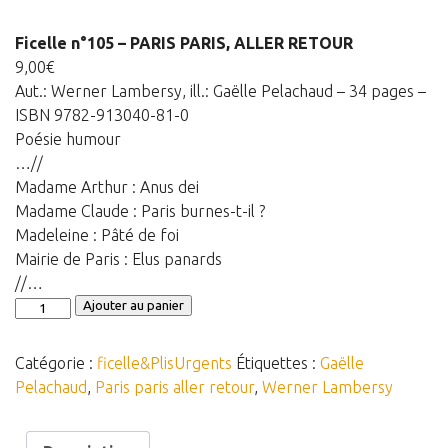
Panier
Ficelle n°105 – PARIS PARIS, ALLER RETOUR
Panier
9,00
€
Aut.: Werner Lambersy, ill.: Gaëlle Pelachaud – 34 pages –
Contact
ISBN 9782-913040-81-0
Poésie humour
…//
Madame Arthur : Anus dei
Madame Claude : Paris burnes-t-il ?
Madeleine : Pâté de foi
Mairie de Paris : Elus panards
//…
quantité
Ajouter au panier
de
Ficelle
Catégorie :
ficelle&PlisUrgents
Étiquettes :
Gaëlle
n°105
Pelachaud
,
Paris paris aller retour
,
Werner Lambersy
-
PARIS