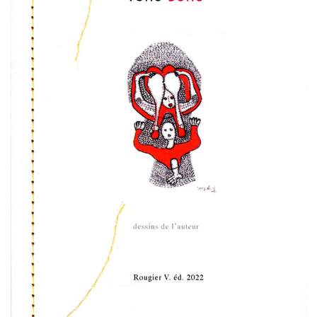
Estampes
Livres d’artiste
Ficelle noire
Auteurs
Beaux-Arts
Peintures
Dessins
Les froissés, les plissés
Installations
L’actualité
CV
Mon Compte
Déconnexion