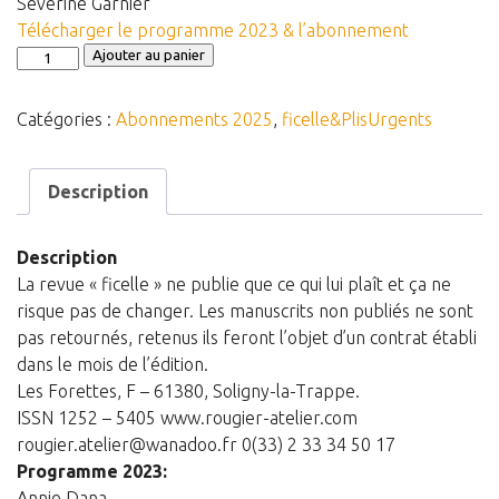
Séverine Garnier
Télécharger le programme 2023 & l’abonnement
quantité
Ajouter au panier
de
Abonnement
Catégories :
Abonnements 2025
,
ficelle&PlisUrgents
ficelle
—
Plis
Description
Urgents
....Chaumeurs/fauchés
Description
-
La revue « ficelle » ne publie que ce qui lui plaît et ça ne
60€
risque pas de changer. Les manuscrits non publiés ne sont
pas retournés, retenus ils feront l’objet d’un contrat établi
dans le mois de l’édition.
Les Forettes, F – 61380, Soligny-la-Trappe.
ISSN 1252 – 5405 www.rougier-atelier.com
rougier.atelier@wanadoo.fr 0(33) 2 33 34 50 17
Programme 2023:
Annie Dana