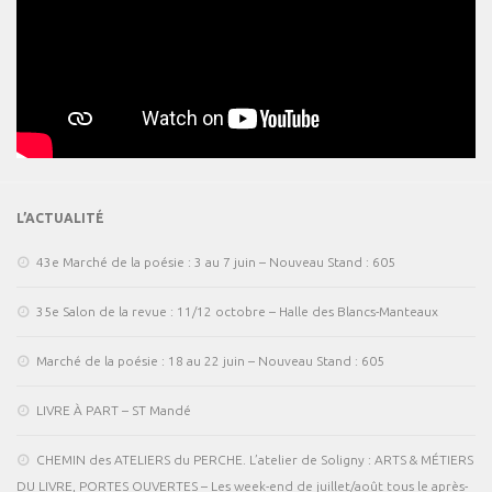
L’ACTUALITÉ
43e Marché de la poésie : 3 au 7 juin – Nouveau Stand : 605
35e Salon de la revue : 11/12 octobre – Halle des Blancs-Manteaux
Marché de la poésie : 18 au 22 juin – Nouveau Stand : 605
LIVRE À PART – ST Mandé
CHEMIN des ATELIERS du PERCHE. L’atelier de Soligny : ARTS & MÉTIERS
DU LIVRE, PORTES OUVERTES – Les week-end de juillet/août tous le après-