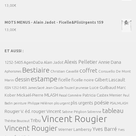
13,00
€
MOTS MENUS - Alain Jadot - Ficelle&PlisUrgents 159
13,00
€
ET AUSSI :
Alexis Pelletier
Annie Dana
1252-5405
AgenDaDa
Alain Jadot
Bestiaire
coffret
Christian Cavaillé
Consuello De Mont
Aphorismes
estampe
dessin
ficelle
Gilbert Lascault
ficelle noire
Marin
Luce Guilbaud
Marc
ISSN 1252-5405
James Sacré
Jean-Claude Touzeil
jeunesse
MLASH
Mickaël-Pierre
Kober
Patricia Castex Menier
Pascal Commère
Paul
poésie
plis urgents
Badin
peinture
Philippe Hélénon
plis urgent
PSALMLASH
tableau
Rougier V. éd.
rougier Vincent
Sabine Péglion
Solirenne
Vincent Rougier
Tribu
Thérèse Boucraut
Vincent Rougier
Yves Barré
Werner Lambersy
Yves