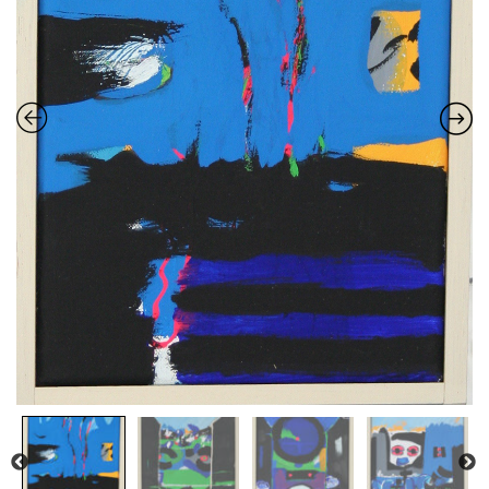
Estampes
Livres d’artiste
Ficelle noire
Auteurs
Beaux-Arts
Peintures
Dessins
Les froissés, les plissés
Installations
L’actualité
CV
Mon Compte
Déconnexion