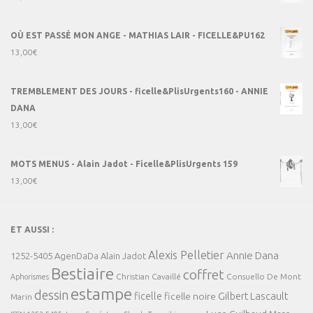
OÙ EST PASSÉ MON ANGE - MATHIAS LAIR - FICELLE&PU162
13,00
€
TREMBLEMENT DES JOURS - ficelle&PlisUrgents160 - ANNIE
DANA
13,00
€
MOTS MENUS - Alain Jadot - Ficelle&PlisUrgents 159
13,00
€
ET AUSSI :
Alexis Pelletier
Annie Dana
1252-5405
AgenDaDa
Alain Jadot
Bestiaire
coffret
Christian Cavaillé
Consuello De Mont
Aphorismes
estampe
dessin
ficelle
Gilbert Lascault
ficelle noire
Marin