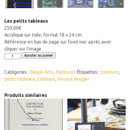
Panier
Panier
Les petits tableaux
250,00
€
Contact
Acrylique sur toile, format 18 x 24 cm.
Référence en bas de page sur fond noir après avoir
cliquer sur l’image.
quantité
Ajouter au panier
de
Les
Catégories :
Beaux-Arts
,
Peintures
Étiquettes :
peinture
,
petits
petits tableaux
,
tableaux
,
Vincent Rougier
tableaux
Produits similaires