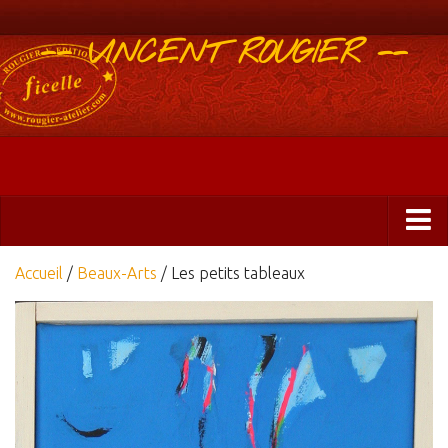
-- VINCENT ROUGIER --
Boutique
Accueil
/
Beaux-Arts
/ Les petits tableaux
Abonnements 2025
Éditions
ficelle&PlisUrgents
Plis urgents
Ficelle Partagée