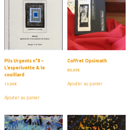
Plis Urgents n°8 –
Coffret Opsimath
L’esperluette & le
80,00
€
couillard
Ajouter au panier
13,00
€
Ajouter au panier