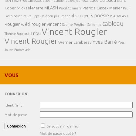
Luce Guilbaud
Marc
ISSN 1252-5405
James Sacré
Jean-Claude Touzeil
jeunesse
MLASH
Mickaël-Pierre
Kober
Patricia Castex Menier
Pascal Commère
Paul
poésie
plis urgents
Badin
peinture
Philippe Hélénon
plis urgent
PSALMLASH
tableau
Rougier V. éd.
rougier Vincent
Sabine Péglion
Solirenne
Vincent Rougier
Tribu
Thérèse Boucraut
Vincent Rougier
Yves Barré
Werner Lambersy
Yves
Jouan
ÉrotoMlash
VOUS
CONNEXION
Identifiant
Mot de passe
Se souvenir de moi
Mot de passe oublié ?