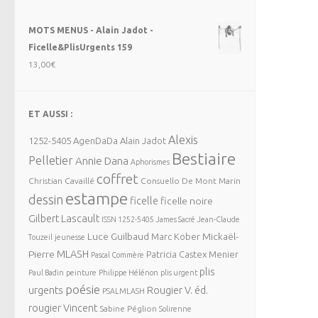
MOTS MENUS - Alain Jadot -
Ficelle&PlisUrgents 159
13,00
€
ET AUSSI :
Alexis
1252-5405
AgenDaDa
Alain Jadot
Bestiaire
Pelletier
Annie Dana
Aphorismes
coffret
Christian Cavaillé
Consuello De Mont Marin
estampe
dessin
ficelle
ficelle noire
Gilbert Lascault
ISSN 1252-5405
James Sacré
Jean-Claude
Luce Guilbaud
Mickaël-
Marc Kober
Touzeil
jeunesse
MLASH
Pierre
Patricia Castex Menier
Pascal Commère
plis
Paul Badin
peinture
Philippe Hélénon
plis urgent
poésie
urgents
Rougier V. éd.
PSALMLASH
rougier Vincent
Sabine Péglion
Solirenne