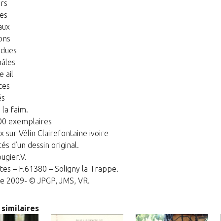
ers
es
aux
ons
ndues
hâles
 ail
tes
és
la faim.
00 exemplaires
x sur Vélin Clairefontaine ivoire
s d’un dessin original.
ugier.V.
tes – F.61380 – Soligny la Trappe.
 2009- © JPGP, JMS, VR.
 similaires