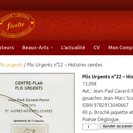
-
uteurs
Beaux-Arts
L’actualité
CV
Mon Comp
Plis urgents
/ Plis Urgents n°22 – Histoires ceintes
Plis Urgents n°22 – Hi
13,00
€
Aut.: Jean-Paul Gavard-
gouaches Jean-Marc Sca
ISBN 9782913040667
40 p. Broché jaquette e
Poésie Déglingue.
quantité
Ajouter au panier