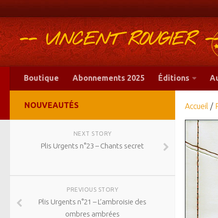
-- VINCENT ROUGIER -
Boutique
Abonnements 2025
Éditions
A
NOUVEAUTÉS
Accueil
/
NEXT STORY
Plis Urgents n°23 – Chants secret
PREVIOUS STORY
Plis Urgents n°21 – L’ambroisie des
ombres ambrées