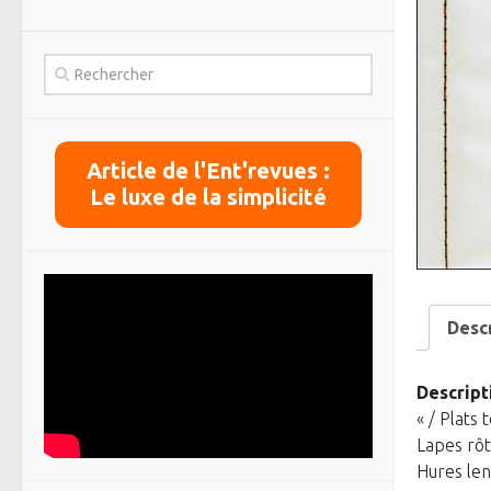
Article de l'Ent'revues :
Le luxe de la simplicité
Desc
Descript
« / Plats 
Lapes rôt
Hures len