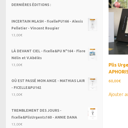
DERNIÈRES ÉDITIONS :
INCERTAIN MLASH - ficellePU166 - Alexis
Pelletier - Vincent Rougier
13,00
€
LÀ DEVANT CIEL - ficelle&PU N°164 - Flore
Nélin et V.Abélès
Plis Urg
13,00
€
APHORI
60,00
€
OÙ EST PASSÉ MON ANGE - MATHIAS LAIR
- FICELLE&PU162
Ajouter a
13,00
€
TREMBLEMENT DES JOURS -
ficelle&PlisUrgents160 - ANNIE DANA
13,00
€