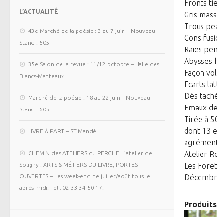
Fronts ti
L’ACTUALITÉ
Gris mass
Trous pe
43e Marché de la poésie : 3 au 7 juin – Nouveau
Cons fusi
Stand : 605
Raies pe
Abysses 
35e Salon de la revue : 11/12 octobre – Halle des
Façon vole
Blancs-Manteaux
Ecarts lat
Dés tach
Marché de la poésie : 18 au 22 juin – Nouveau
Emaux de 
Stand : 605
Tirée à 5
dont 13 e
LIVRE À PART – ST Mandé
agrémenté
Atelier Ro
CHEMIN des ATELIERS du PERCHE. L’atelier de
Les Foret
Soligny : ARTS & MÉTIERS DU LIVRE, PORTES
Décembre
OUVERTES – Les week-end de juillet/août tous le
après-midi. Tel : 02 33 34 50 17.
Produits