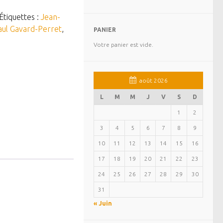
Étiquettes :
Jean-
aul Gavard-Perret
,
PANIER
Votre panier est vide.
août 2026
L
M
M
J
V
S
D
1
2
3
4
5
6
7
8
9
10
11
12
13
14
15
16
17
18
19
20
21
22
23
24
25
26
27
28
29
30
31
« Juin