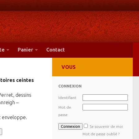
te
Panier
Contact
VOUS
stoires ceintes
CONNEXION
Perret, dessins
Identifiant
nreigh –
Mot de
passe
t enveloppe.
Se souvenir de moi
Mot de passe oublié ?