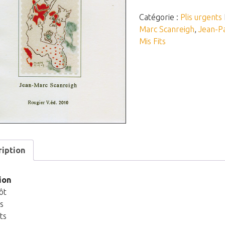
de
Plis
Catégorie :
Plis urgents
Urgents
Marc Scanreigh
,
Jean-P
n°22
Mis Fits
-
Histoires
ceintes
ription
ion
tôt
s
ts