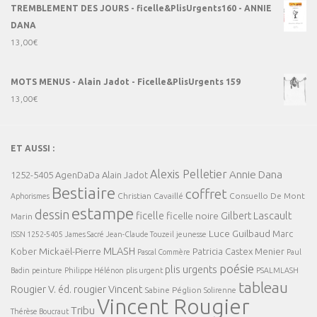
TREMBLEMENT DES JOURS - ficelle&PlisUrgents160 - ANNIE
DANA
13,00
€
MOTS MENUS - Alain Jadot - Ficelle&PlisUrgents 159
13,00
€
ET AUSSI :
Alexis Pelletier
Annie Dana
1252-5405
AgenDaDa
Alain Jadot
Bestiaire
coffret
Christian Cavaillé
Consuello De Mont
Aphorismes
estampe
dessin
ficelle
Gilbert Lascault
ficelle noire
Marin
Luce Guilbaud
Marc
ISSN 1252-5405
James Sacré
Jean-Claude Touzeil
jeunesse
MLASH
Mickaël-Pierre
Kober
Patricia Castex Menier
Pascal Commère
Paul
poésie
plis urgents
Badin
peinture
Philippe Hélénon
plis urgent
PSALMLASH
tableau
Rougier V. éd.
rougier Vincent
Sabine Péglion
Solirenne
Vincent Rougier
Tribu
Thérèse Boucraut