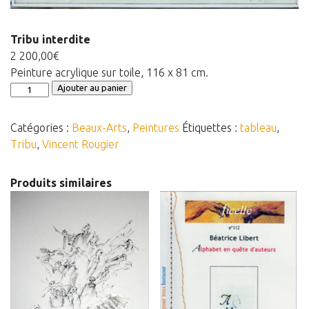
Panier
Tribu interdite
Panier
2 200,00
€
Contact
Peinture acrylique sur toile, 116 x 81 cm.
quantité
Ajouter au panier
de
Tribu
Catégories :
Beaux-Arts
,
Peintures
Étiquettes :
tableau
,
interdite
Tribu
,
Vincent Rougier
Produits similaires