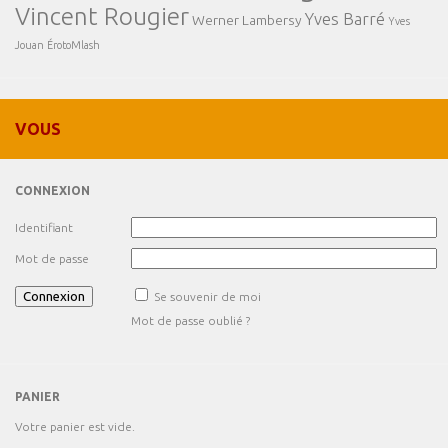
Vincent Rougier
Yves Barré
Werner Lambersy
Yves
Jouan
ÉrotoMlash
VOUS
CONNEXION
Identifiant
Mot de passe
Se souvenir de moi
Mot de passe oublié ?
PANIER
Votre panier est vide.