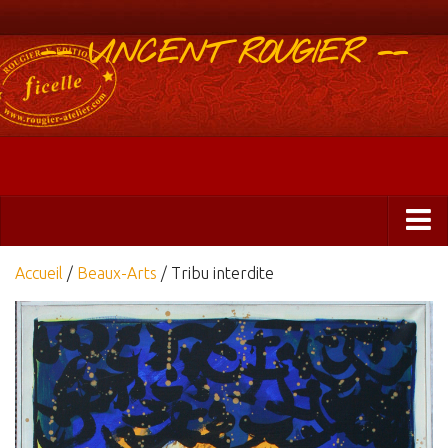
-- VINCENT ROUGIER --
Boutique
Accueil
/
Beaux-Arts
/ Tribu interdite
Abonnements 2025
Éditions
ficelle&PlisUrgents
Plis urgents
Ficelle Partagée