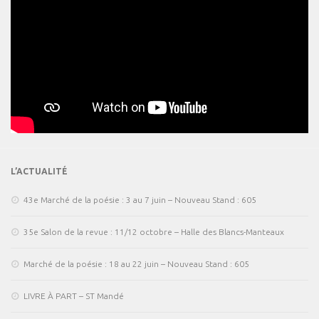
L’ACTUALITÉ
43e Marché de la poésie : 3 au 7 juin – Nouveau Stand : 605
35e Salon de la revue : 11/12 octobre – Halle des Blancs-Manteaux
Marché de la poésie : 18 au 22 juin – Nouveau Stand : 605
LIVRE À PART – ST Mandé