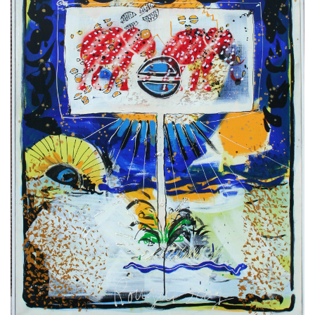
Estampes
Livres d’artiste
Ficelle noire
Auteurs
Beaux-Arts
Peintures
Dessins
Les froissés, les plissés
Installations
L’actualité
CV
Mon Compte
Déconnexion