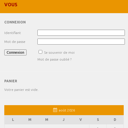
VOUS
CONNEXION
Identifiant
Mot de passe
Se souvenir de moi
Mot de passe oublié ?
PANIER
Votre panier est vide.
août 2026
L
M
M
J
V
S
D