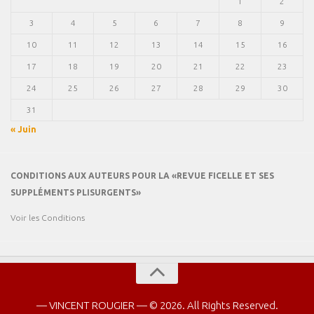
1
2
3
4
5
6
7
8
9
10
11
12
13
14
15
16
17
18
19
20
21
22
23
24
25
26
27
28
29
30
31
« Juin
CONDITIONS AUX AUTEURS POUR LA «REVUE FICELLE ET SES
SUPPLÉMENTS PLISURGENTS»
Voir les Conditions
— VINCENT ROUGIER — © 2026. All Rights Reserved.