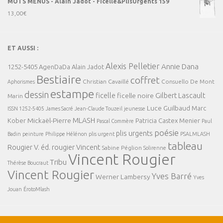
MOTS MENUS - Alain Jadot - Ficelle&PlisUrgents 159
13,00
€
ET AUSSI :
Alexis Pelletier
Annie Dana
1252-5405
AgenDaDa
Alain Jadot
Bestiaire
coffret
Christian Cavaillé
Consuello De Mont
Aphorismes
estampe
dessin
ficelle
Gilbert Lascault
ficelle noire
Marin
Luce Guilbaud
Marc
ISSN 1252-5405
James Sacré
Jean-Claude Touzeil
jeunesse
MLASH
Mickaël-Pierre
Kober
Patricia Castex Menier
Pascal Commère
Paul
poésie
plis urgents
Badin
peinture
Philippe Hélénon
plis urgent
PSALMLASH
tableau
Rougier V. éd.
rougier Vincent
Sabine Péglion
Solirenne
Vincent Rougier
Tribu
Thérèse Boucraut
Vincent Rougier
Yves Barré
Werner Lambersy
Yves
Jouan
ÉrotoMlash