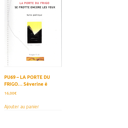
Estampes
Livres d’artiste
Ficelle noire
Auteurs
Beaux-Arts
Peintures
Dessins
Les froissés, les plissés
PU69 – LA PORTE DU
FRIGO… Séverine é
Installations
16,00
€
L’actualité
CV
Ajouter au panier
Mon Compte
Déconnexion