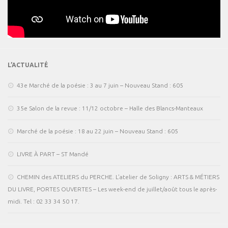
L’ACTUALITÉ
43e Marché de la poésie : 3 au 7 juin – Nouveau Stand : 605
35e Salon de la revue : 11/12 octobre – Halle des Blancs-Manteaux
Marché de la poésie : 18 au 22 juin – Nouveau Stand : 605
LIVRE À PART – ST Mandé
CHEMIN des ATELIERS du PERCHE. L’atelier de Soligny : ARTS & MÉTIERS
DU LIVRE, PORTES OUVERTES – Les week-end de juillet/août tous le après-
midi. Tel : 02 33 34 50 17.