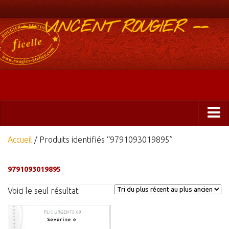
-- VINCENT ROUGIER --
Boutique
Accueil
/ Produits identifiés “9791093019895”
Abonnements 2025
9791093019895
Éditions
Voici le seul résultat
ficelle&PlisUrgents
Plis urgents
Ficelle Partagée