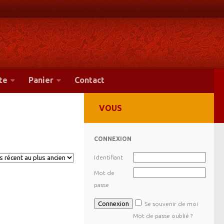
te
Panier
Contact
VOUS
CONNEXION
Identifiant
Mot de
passe
Se souvenir de moi
Mot de passe oublié ?