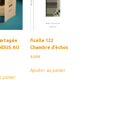
ancien
Partagée
ficelle 122
ONDUS AU
Chambre d’échos
9,00
€
Ajouter au panier
u panier