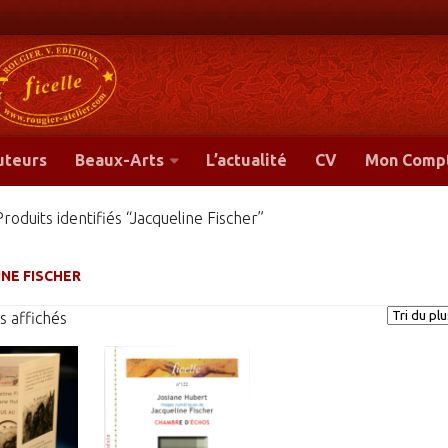
-
uteurs
Beaux-Arts
L’actualité
CV
Mon Comp
Produits identifiés “Jacqueline Fischer”
NE FISCHER
Trié
s affichés
du
plus
récent
au
plus