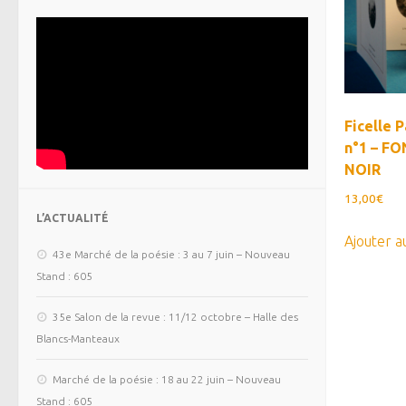
Ficelle 
n°1 – F
NOIR
13,00
€
L’ACTUALITÉ
Ajouter a
43e Marché de la poésie : 3 au 7 juin – Nouveau
Stand : 605
35e Salon de la revue : 11/12 octobre – Halle des
Blancs-Manteaux
Marché de la poésie : 18 au 22 juin – Nouveau
Stand : 605