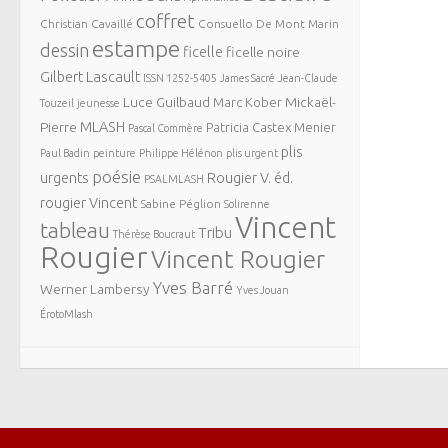
coffret
Christian Cavaillé
Consuello De Mont Marin
estampe
dessin
ficelle
ficelle noire
Gilbert Lascault
ISSN 1252-5405
James Sacré
Jean-Claude
Luce Guilbaud
Mickaël-
Marc Kober
Touzeil
jeunesse
MLASH
Pierre
Patricia Castex Menier
Pascal Commère
plis
Paul Badin
peinture
Philippe Hélénon
plis urgent
poésie
urgents
Rougier V. éd.
PSALMLASH
rougier Vincent
Sabine Péglion
Solirenne
Vincent
tableau
Tribu
Thérèse Boucraut
Rougier
Vincent Rougier
Yves Barré
Werner Lambersy
Yves Jouan
ÉrotoMlash