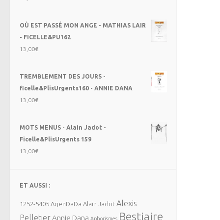
OÙ EST PASSÉ MON ANGE - MATHIAS LAIR
- FICELLE&PU162
13,00
€
TREMBLEMENT DES JOURS -
ficelle&PlisUrgents160 - ANNIE DANA
13,00
€
MOTS MENUS - Alain Jadot -
Ficelle&PlisUrgents 159
13,00
€
ET AUSSI :
Alexis
1252-5405
AgenDaDa
Alain Jadot
Bestiaire
Pelletier
Annie Dana
Aphorismes