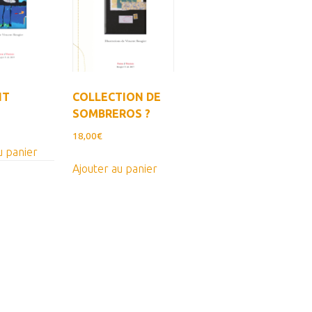
ancien
IT
COLLECTION DE
SOMBREROS ?
18,00
€
u panier
Ajouter au panier