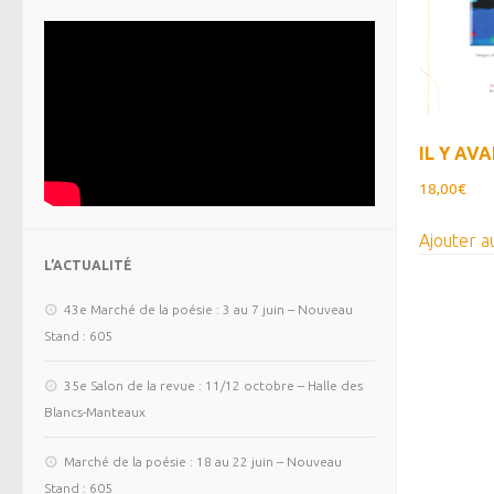
IL Y AVA
18,00
€
Ajouter a
L’ACTUALITÉ
43e Marché de la poésie : 3 au 7 juin – Nouveau
Stand : 605
35e Salon de la revue : 11/12 octobre – Halle des
Blancs-Manteaux
Marché de la poésie : 18 au 22 juin – Nouveau
Stand : 605