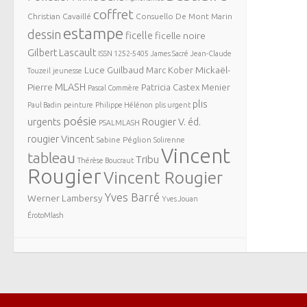
coffret
Christian Cavaillé
Consuello De Mont Marin
estampe
dessin
ficelle
ficelle noire
Gilbert Lascault
ISSN 1252-5405
James Sacré
Jean-Claude
Luce Guilbaud
Mickaël-
Marc Kober
Touzeil
jeunesse
MLASH
Pierre
Patricia Castex Menier
Pascal Commère
plis
Paul Badin
peinture
Philippe Hélénon
plis urgent
poésie
urgents
Rougier V. éd.
PSALMLASH
rougier Vincent
Sabine Péglion
Solirenne
Vincent
tableau
Tribu
Thérèse Boucraut
Rougier
Vincent Rougier
Yves Barré
Werner Lambersy
Yves Jouan
ÉrotoMlash