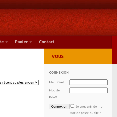
te
Panier
Contact
VOUS
CONNEXION
Identifiant
Mot de
passe
Se souvenir de moi
Mot de passe oublié ?