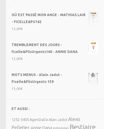
OÙ EST PASSÉ MON ANGE - MATHIAS LAIR
- FICELLE&PU162
13,00
€
TREMBLEMENT DES JOURS -
ficelle&PlisUrgents160 - ANNIE DANA
13,00
€
MOTS MENUS - Alain Jadot -
Ficelle&PlisUrgents 159
13,00
€
ET AUSSI :
Alexis
1252-5405
AgenDaDa
Alain Jadot
Bestiaire
Pelletier
Annie Dana
Aphorismes