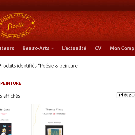
-
uteurs
Beaux-Arts
L’actualité
CV
Mon Comp
Produits identifiés “Poésie & peinture”
 PEINTURE
Trié
s affichés
du
plus
récent
au
plus