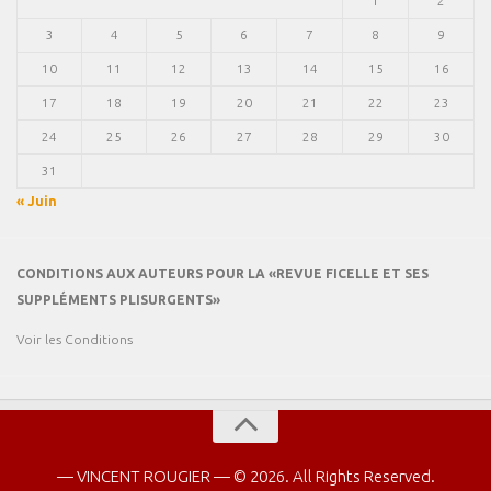
1
2
3
4
5
6
7
8
9
10
11
12
13
14
15
16
17
18
19
20
21
22
23
24
25
26
27
28
29
30
31
« Juin
CONDITIONS AUX AUTEURS POUR LA «REVUE FICELLE ET SES
SUPPLÉMENTS PLISURGENTS»
Voir les Conditions
— VINCENT ROUGIER — © 2026. All Rights Reserved.