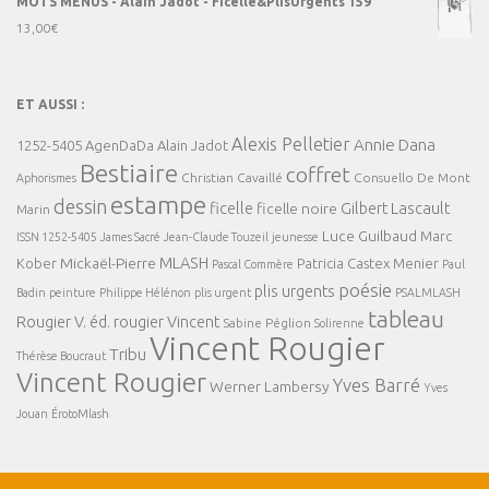
MOTS MENUS - Alain Jadot - Ficelle&PlisUrgents 159
13,00
€
ET AUSSI :
Alexis Pelletier
Annie Dana
1252-5405
AgenDaDa
Alain Jadot
Bestiaire
coffret
Christian Cavaillé
Consuello De Mont
Aphorismes
estampe
dessin
ficelle
Gilbert Lascault
ficelle noire
Marin
Luce Guilbaud
Marc
ISSN 1252-5405
James Sacré
Jean-Claude Touzeil
jeunesse
MLASH
Mickaël-Pierre
Kober
Patricia Castex Menier
Pascal Commère
Paul
poésie
plis urgents
Badin
peinture
Philippe Hélénon
plis urgent
PSALMLASH
tableau
Rougier V. éd.
rougier Vincent
Sabine Péglion
Solirenne
Vincent Rougier
Tribu
Thérèse Boucraut
Vincent Rougier
Yves Barré
Werner Lambersy
Yves
Jouan
ÉrotoMlash