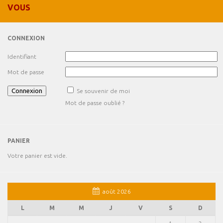
VOUS
CONNEXION
Identifiant
Mot de passe
Se souvenir de moi
Mot de passe oublié ?
PANIER
Votre panier est vide.
août 2026
L
M
M
J
V
S
D