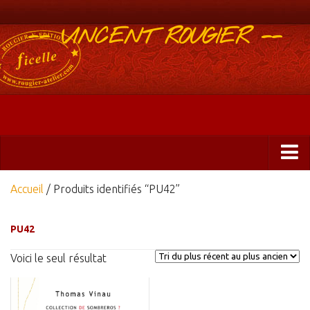
-- VINCENT ROUGIER --
Boutique
Accueil
/ Produits identifiés “PU42”
Abonnements 2025
PU42
Éditions
Voici le seul résultat
ficelle&PlisUrgents
Plis urgents
Ficelle Partagée