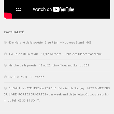
L’ACTUALITÉ
43e Marché de la poésie : 3 au 7 juin – Nouveau Stand : 605
35e Salon de la revue : 11/12 octobre – Halle des Blancs-Manteaux
Marché de la poésie : 18 au 22 juin – Nouveau Stand : 605
LIVRE À PART – ST Mandé
CHEMIN des ATELIERS du PERCHE. L’atelier de Soligny : ARTS & MÉTIERS
DU LIVRE, PORTES OUVERTES – Les week-end de juillet/août tous le après-
midi. Tel : 02 33 34 50 17.