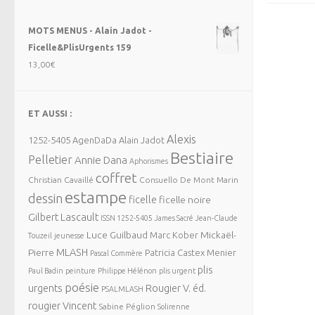
MOTS MENUS - Alain Jadot -
Ficelle&PlisUrgents 159
13,00
€
ET AUSSI :
Alexis
1252-5405
AgenDaDa
Alain Jadot
Bestiaire
Pelletier
Annie Dana
Aphorismes
coffret
Christian Cavaillé
Consuello De Mont Marin
estampe
dessin
ficelle
ficelle noire
Gilbert Lascault
ISSN 1252-5405
James Sacré
Jean-Claude
Luce Guilbaud
Mickaël-
Marc Kober
Touzeil
jeunesse
MLASH
Pierre
Patricia Castex Menier
Pascal Commère
plis
Paul Badin
peinture
Philippe Hélénon
plis urgent
poésie
urgents
Rougier V. éd.
PSALMLASH
rougier Vincent
Sabine Péglion
Solirenne