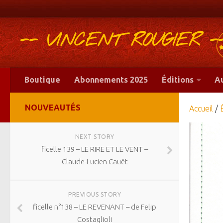
-- VINCENT ROUGIER -
Boutique
Abonnements 2025
Éditions
A
NOUVEAUTÉS
Accueil
/
NEXT STORY
ficelle 139 – LE RIRE ET LE VENT –
Claude-Lucien Cauët
PREVIOUS STORY
ficelle n°138 – LE REVENANT – de Felip
Costaglioli