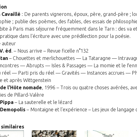
Christian
ion
Cavaillé
 Cavaillé
:
De parents vignerons
,
époux, père, grand-père ; 
ophie ; publie des poèmes, des fables, des essais de philosophie
bite à Paris mais séjourne fréquemment dans le Tarn : des va e
 pratique dans l’écriture avec une prédilection pour la poésie.
 auteur
V. éd
.
– Nous arrive – Revue ficelle n°132
ttan
– Chouettes et merlichouettes — La Tataragne
— Intravag
Encontres — Abrupts
— Isles & Passages — La momie et le fe
 réel — Parti pris du réel — Gravités —
Instances accrues — Ph
e et après
Wittgenstein
 de l’Hôte nomade
, 1996 – Trois ou quatre choses
avérées, av
ies de Pillard-Valère
 Pippa
– La sauterelle et le lézard
 Demopolis
– Montaigne et l’expérience – Les jeux
de langage 
 similaires