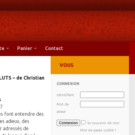
te
Panier
Contact
VOUS
UTS – de Christian
CONNEXION
Identifiant
s
Mot de
-7
passe
s font entendre des
des adieux, des
Se souvenir de moi
ir adressés de
Mot de passe oublié ?