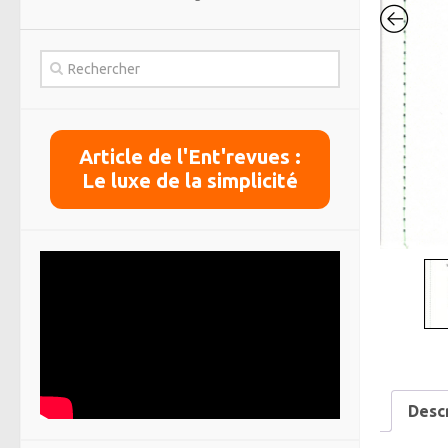
Article de l'Ent'revues :
Le luxe de la simplicité
Desc