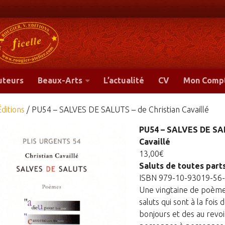
-
uteurs
Beaux-Arts
L’actualité
CV
Mon Comp
Éditions
/ PU54 – SALVES DE SALUTS – de Christian Cavaillé
PU54 – SALVES DE SAL
Cavaillé
13,00
€
Saluts de toutes part
ISBN 979-10-93019-56
Une vingtaine de poème
saluts qui sont à la fois 
bonjours et des au revo