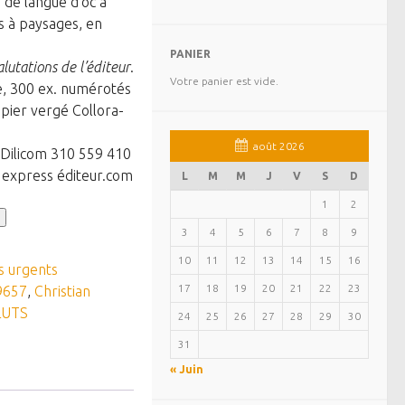
de langue d’oc à
s à paysages, en
PANIER
alutations de l’éditeur
.
Votre panier est vide.
e, 300 ex. numérotés
apier vergé Collora-
août 2026
 Dilicom 310 559 410
– express éditeur.com
L
M
M
J
V
S
D
1
2
3
4
5
6
7
8
9
10
11
12
13
14
15
16
is urgents
17
18
19
20
21
22
23
9657
,
Christian
LUTS
24
25
26
27
28
29
30
31
« Juin