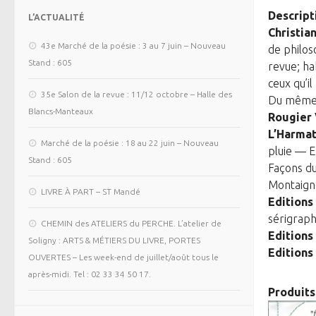
Descript
L’ACTUALITÉ
Christian
43e Marché de la poésie : 3 au 7 juin – Nouveau
de philos
Stand : 605
revue; ha
ceux qu’il
35e Salon de la revue : 11/12 octobre – Halle des
Du même
Blancs-Manteaux
Rougier 
L’Harma
Marché de la poésie : 18 au 22 juin – Nouveau
pluie — 
Stand : 605
Façons du
Montaign
LIVRE À PART – ST Mandé
Editions
sérigraph
CHEMIN des ATELIERS du PERCHE. L’atelier de
Editions
Soligny : ARTS & MÉTIERS DU LIVRE, PORTES
Editions
OUVERTES – Les week-end de juillet/août tous le
après-midi. Tel : 02 33 34 50 17.
Produits