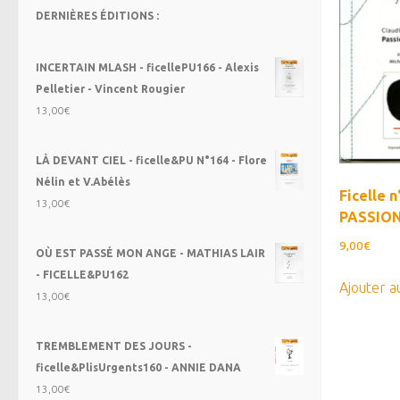
DERNIÈRES ÉDITIONS :
INCERTAIN MLASH - ficellePU166 - Alexis
Pelletier - Vincent Rougier
13,00
€
LÀ DEVANT CIEL - ficelle&PU N°164 - Flore
Nélin et V.Abélès
Ficelle n
13,00
€
PASSION
9,00
€
OÙ EST PASSÉ MON ANGE - MATHIAS LAIR
- FICELLE&PU162
Ajouter a
13,00
€
TREMBLEMENT DES JOURS -
ficelle&PlisUrgents160 - ANNIE DANA
13,00
€