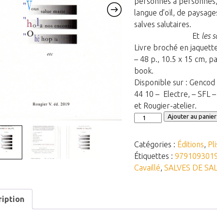
personnes à personnes, 
langue d’oïl, de paysage
salves salutaires.
Et
les s
Livre broché en jaquett
– 48 p., 10.5 x 15 cm, p
book.
Disponible sur : Gencod
44 10 – Electre, – SFL 
et Rougier-atelier.
quantité
Ajouter au panier
de
PU54
Catégories :
Éditions
,
Pl
-
Étiquettes :
979109301
SALVES
Cavaillé
,
SALVES DE SA
DE
SALUTS
-
ription
de